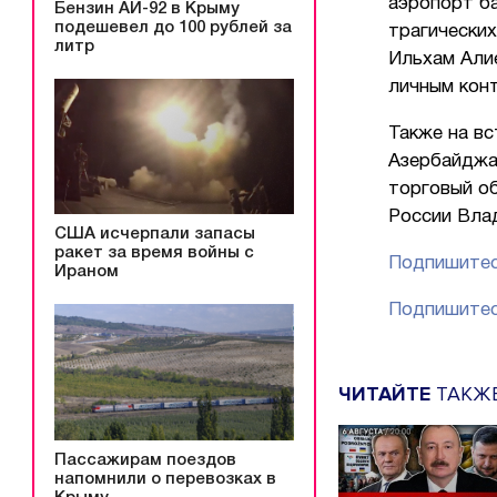
аэропорт ба
Бензин АИ-92 в Крыму
подешевел до 100 рублей за
трагически
литр
Ильхам Али
личным кон
Также на вс
Азербайджан
торговый об
России Вла
США исчерпали запасы
ракет за время войны с
Подпишитес
Ираном
Подпишитес
ЧИТАЙТЕ
ТАКЖ
Пассажирам поездов
напомнили о перевозках в