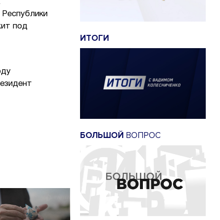
х
 Республики
жит под
ИТОГИ
оду
резидент
БОЛЬШОЙ
ВОПРОС