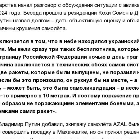
арства начал разговор с обсуждения ситуации с авиа
024 года. Беседа прошла в резиденции Кохи Сомон в 
утин назвал долгом – дать объективную оценку и объ
ричины крушения самолёта.
ключается в том, что в небе находился украински
к. Мы вели сразу три таких беспилотника, которы
границу Российской Федерации ночью в день траг
чина заключается в технических сбоях самой сис
две ракеты, которые были выпущены, не поразили
если бы это произошло, он рухнул бы на месте, – а
 – может быть, это была самоликвидация – в нес
е-то примерно в 10 метрах. И поэтому поражение п
м образом не поражающими элементами боевыми, а
омками самих ракет».
Владимир Путин добавил, экипажу самолёта AZAL был
совершить посадку в Махачкалке, но он принял решен