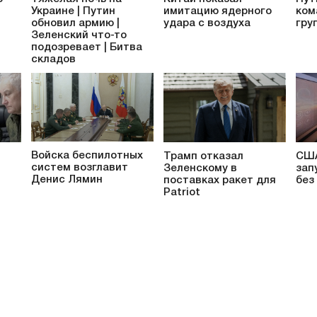
Украине | Путин
имитацию ядерного
ком
обновил армию |
удара с воздуха
гру
Зеленский что-то
подозревает | Битва
складов
Войска беспилотных
Трамп отказал
США
систем возглавит
Зеленскому в
зап
Денис Лямин
поставках ракет для
без 
Patriot