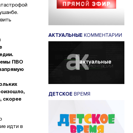
катастрофой
Душанбе.
явить
АКТУАЛЬНЫЕ
КОММЕНТАРИИ
й
е
едии.
темы ПВО
 напрямую
кольких
роизошло,
ДЕТСКОЕ
ВРЕМЯ
, скорее
о
ие идти в