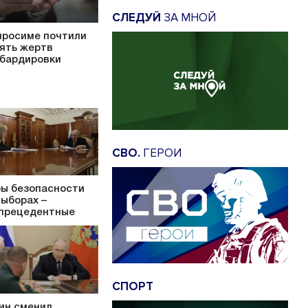
СЛЕДУЙ
ЗА МНОЙ
иросиме почтили
ять жертв
бардировки
СВО.
ГЕРОИ
ы безопасности
выборах –
прецедентные
СПОРТ
ин сменил