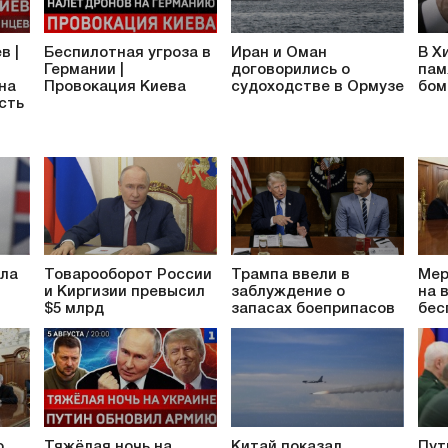
в |
Беспилотная угроза в
Иран и Оман
В Х
Германии |
договорились о
пам
 на
Провокация Киева
судоходстве в Ормузе
бом
сть
ила
Товарооборот России
Трампа ввели в
Мер
и Киргизии превысил
заблуждение о
на 
$5 млрд
запасах боеприпасов
бес
о
Тяжёлая ночь на
Китай показал
Пут