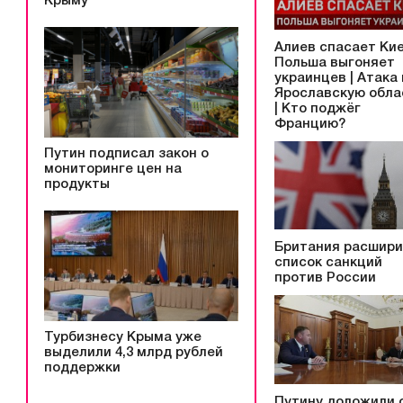
Крыму
Алиев спасает Кие
Польша выгоняет
украинцев | Атака
Ярославскую обла
| Кто поджёг
Францию?
Путин подписал закон о
мониторинге цен на
продукты
Британия расшир
список санкций
против России
Турбизнесу Крыма уже
выделили 4,3 млрд рублей
поддержки
Путину доложили 