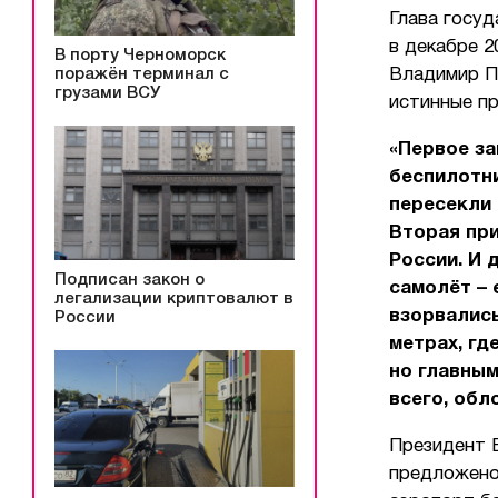
Глава госуд
в декабре 2
В порту Черноморск
поражён терминал с
Владимир П
грузами ВСУ
истинные п
«Первое за
беспилотни
пересекли 
Вторая при
России. И 
Подписан закон о
самолёт – 
легализации криптовалют в
взорвались
России
метрах, гд
но главны
всего, обл
Президент 
предложено 