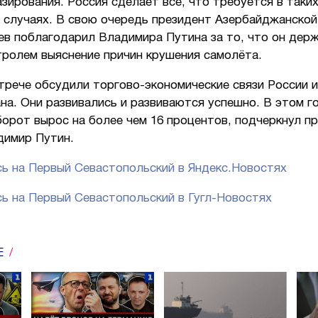
зирования. Россия сделает всё, что требуется в таки
х случаях. В свою очередь президент Азербайджанской
ев поблагодарил Владимира Путина за то, что он дер
тролем выяснение причин крушения самолёта.
трече обсудили торгово-экономические связи России и
а. Они развивались и развиваются успешно. В этом г
орот вырос на более чем 16 процентов, подчеркнул п
димир Путин.
ь на Первый Севастопольский в Яндекс.Новостях
ь на Первый Севастопольский в Гугл-Новостях
Е