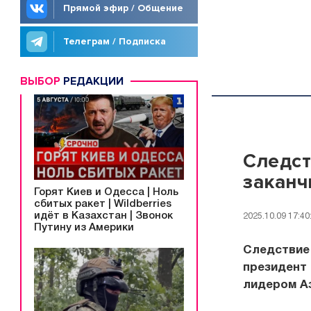
Прямой эфир / Общение
Телеграм / Подписка
ВЫБОР
РЕДАКЦИИ
Следст
заканч
Горят Киев и Одесса | Ноль
сбитых ракет | Wildberries
идёт в Казахстан | Звонок
2025.10.09 17:40
Путину из Америки
Следствие 
президент 
лидером А