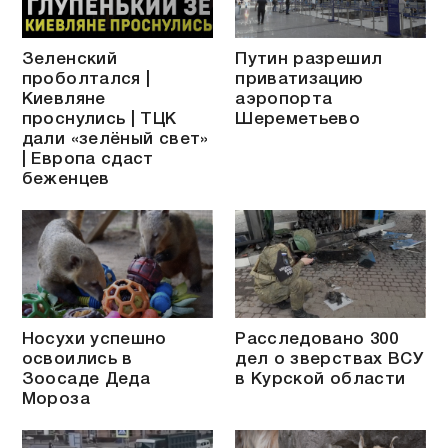
Зеленский
Путин разрешил
проболтался |
приватизацию
Киевляне
аэропорта
проснулись | ТЦК
Шереметьево
дали «зелёный свет»
| Европа сдаст
беженцев
Носухи успешно
Расследовано 300
освоились в
дел о зверствах ВСУ
Зоосаде Деда
в Курской области
Мороза