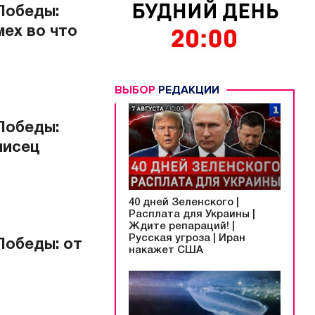
Победы:
мех во что
ВЫБОР
РЕДАКЦИИ
Победы:
писец
40 дней Зеленского |
Расплата для Украины |
Ждите репараций! |
Русская угроза | Иран
Победы: от
накажет США