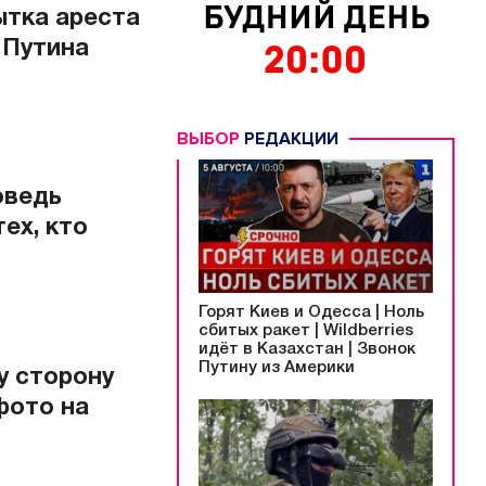
пытка ареста
 Путина
ВЫБОР
РЕДАКЦИИ
оведь
ех, кто
Горят Киев и Одесса | Ноль
сбитых ракет | Wildberries
идёт в Казахстан | Звонок
Путину из Америки
ту сторону
фото на