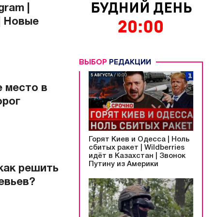
gram |
| Новые
ВЫБОР
РЕДАКЦИИ
 место в
орог
Горят Киев и Одесса | Ноль
сбитых ракет | Wildberries
идёт в Казахстан | Звонок
Путину из Америки
как решить
евьев?