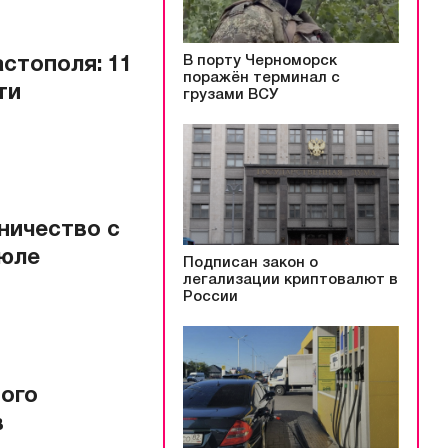
В порту Черноморск
стополя: 11
поражён терминал с
ти
грузами ВСУ
ничество с
июле
Подписан закон о
легализации криптовалют в
России
ого
в