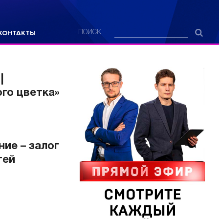
КОНТАКТЫ
ПОИСК
|
го цветка»
ие – залог
тей