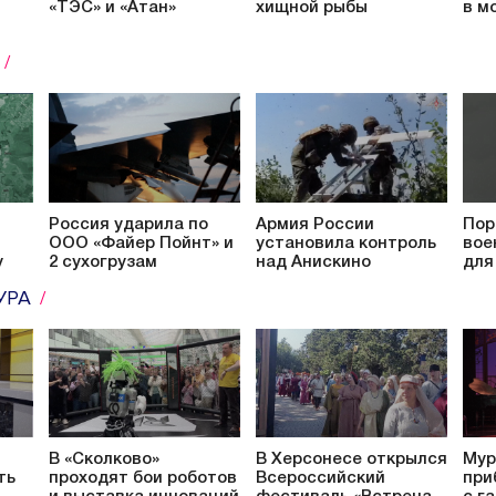
«ТЭС» и «Атан»
хищной рыбы
в м
О
Россия ударила по
Армия России
Пор
ООО «Файер Пойнт» и
установила контроль
вое
у
2 сухогрузам
над Анискино
для
УРА
В «Сколково»
В Херсонесе открылся
Мур
ть
проходят бои роботов
Всероссийский
при