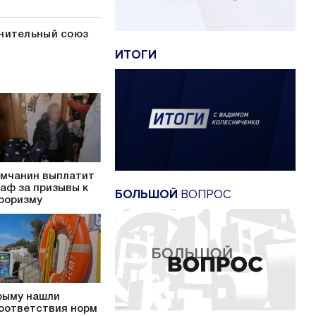
онительный союз
ИТОГИ
мчанин выплатит
аф за призывы к
БОЛЬШОЙ
ВОПРОС
роризму
рыму нашли
оответствия норм