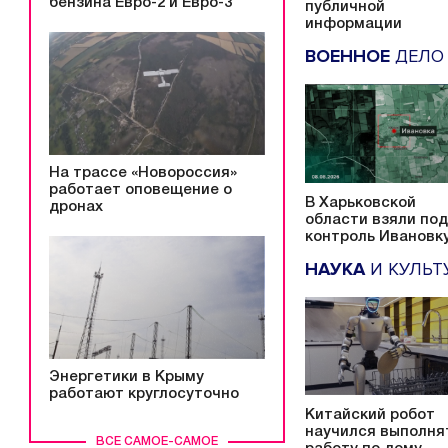
бензина Евро-2 и Евро-3
публичной
информации
ВОЕННОЕ
ДЕЛ
На трассе «Новороссия»
работает оповещение о
В Харьковской
дронах
области взяли под
контроль Ивановк
НАУКА
И КУЛЬТ
Энергетики в Крыму
работают круглосуточно
Китайский робот
научился выполня
ВСЕ САМОЕ-САМОЕ