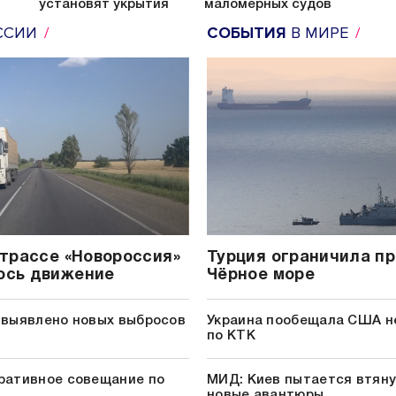
установят укрытия
маломерных судов
ССИИ
СОБЫТИЯ
В МИРЕ
 трассе «Новороссия»
Турция ограничила пр
ось движение
Чёрное море
 выявлено новых выбросов
Украина пообещала США н
по КТК
ративное совещание по
МИД: Киев пытается втяну
новые авантюры