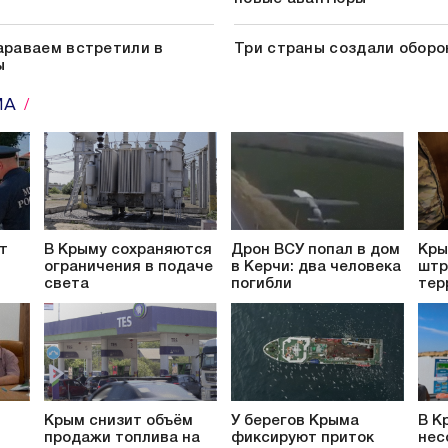
араваем встретили в
Три страны создали обор
ы
МА
т
В Крыму сохраняются
Дрон ВСУ попал в дом
Кры
ограничения в подаче
в Керчи: два человека
штр
света
погибли
тер
Крым снизит объём
У берегов Крыма
В К
продажи топлива на
фиксируют приток
нес