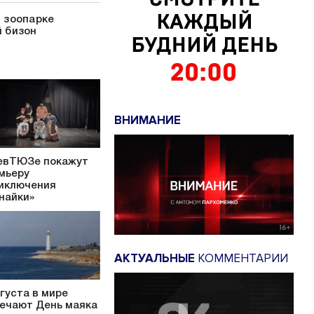
 зоопарке
 бизон
ВНИМАНИЕ
евТЮЗе покажут
мьеру
иключения
найки»
АКТУАЛЬНЫЕ
КОММЕНТАРИИ
вгуста в мире
ечают День маяка