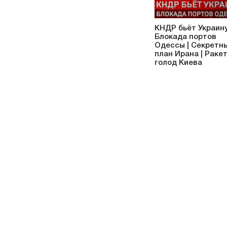
КНДР бьёт Украину
Блокада портов
Одессы | Секретн
план Ирана | Раке
голод Киева