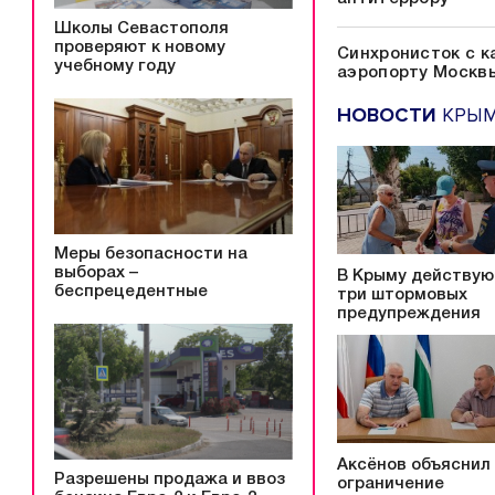
Школы Севастополя
проверяют к новому
Синхронисток с к
учебному году
аэропорту Москв
НОВОСТИ
КРЫ
Меры безопасности на
выборах –
В Крыму действую
беспрецедентные
три штормовых
предупреждения
Аксёнов объяснил
Разрешены продажа и ввоз
ограничение