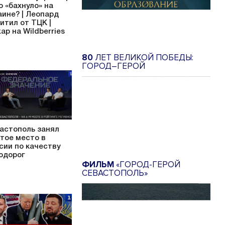
то «бахнуло» на
аине? | Леопард
итил от ТЦК |
ар на Wildberries
80
ЛЕТ ВЕЛИКОЙ ПОБЕДЫ:
ГОРОД–ГЕРОЙ
астополь занял
тое место в
сии по качеству
одорог
ФИЛЬМ
«ГОРОД-ГЕРОЙ
СЕВАСТОПОЛЬ»