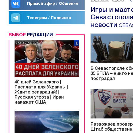
С
2026.08.08 16:26:45
Прямой эфир / Общение
66-ЛЕТИЕ
МАСТЕР-КЛ
Игры и маст
Севастополя
Телеграм / Подписка
НОВОСТИ
СЕВА
ВЫБОР
РЕДАКЦИИ
В Севастополе сб
35 БПЛА – никто н
пострадал
40 дней Зеленского |
Расплата для Украины |
Ждите репараций! |
Русская угроза | Иран
накажет США
Развожаев провер
Штаб общественн