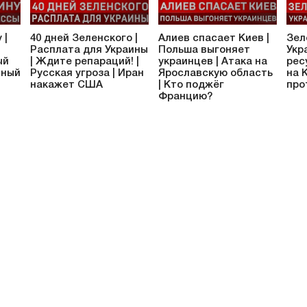
 |
40 дней Зеленского |
Алиев спасает Киев |
Зел
Расплата для Украины
Польша выгоняет
Укр
ый
| Ждите репараций! |
украинцев | Атака на
рес
тный
Русская угроза | Иран
Ярославскую область
на 
накажет США
| Кто поджёг
про
Францию?