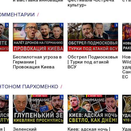
и выставка инноваций
фестиваль «Встреча
с г
культур»
ОММЕНТАРИИ
|
Беспилотная угроза в
Обстрел Подмосковья
Нов
Германии |
| Турки под атакой
Wil
Провокация Киева
ВСУ
уда
Сан
ЕС
НТОНОМ ПАРХОМЕНКО
я |
Зеленский
Киев: адская ночь |
Уда