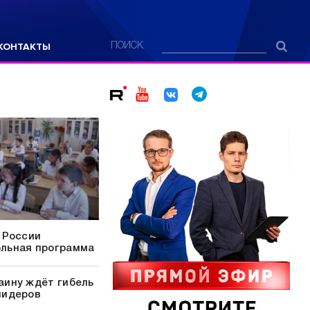
КОНТАКТЫ
ПОИСК
в России
ольная программа
аину ждёт гибель
лидеров