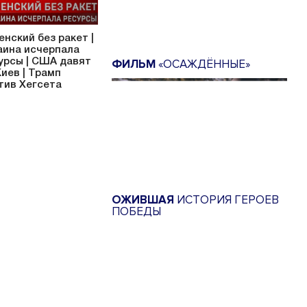
енский без ракет |
аина исчерпала
ФИЛЬМ
«ОСАЖДЁННЫЕ»
урсы | США давят
Киев | Трамп
тив Хегсета
ОЖИВШАЯ
ИСТОРИЯ ГЕРОЕВ
ПОБЕДЫ