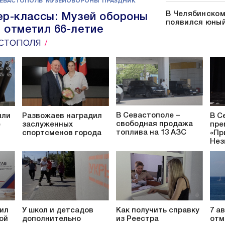
ЕВАСТОПОЛЬ
МУЗЕЙОБОРОНЫ
ПРАЗДНИК
АССЫ
КОНЦЕРТ
В Челябинском
ер-классы: Музей обороны
появился юный
 отметил 66-летие
СТОПОЛЯ
В Севастополе –
или
Развожаев наградил
В С
свободная продажа
е
заслуженных
пре
топлива на 13 АЗС
спортсменов города
«Пр
Нез
ил
У школ и детсадов
Как получить справку
7 а
ой
дополнительно
из Реестра
отм