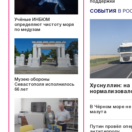
поддержки
СОБЫТИЯ
В РО
Учёные ИНБЮМ
определяют чистоту моря
по медузам
Музею обороны
Севастополя исполнилось
Хуснуллин: на
66 лет
нормализовал
В Чёрном море не
мазута
Путин провёл опе
антитеррору