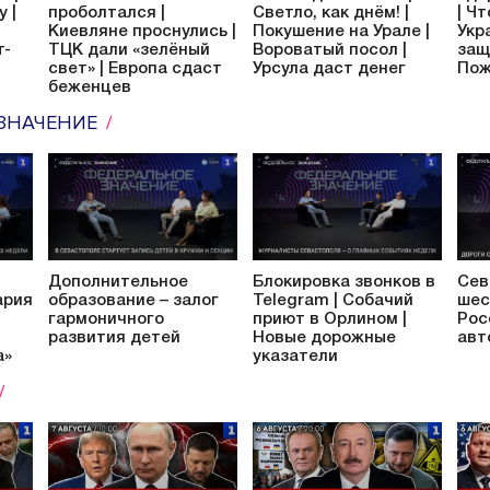
 |
проболтался |
Светло, как днём! |
| Ч
Киевляне проснулись |
Покушение на Урале |
Укр
т-
ТЦК дали «зелёный
Вороватый посол |
защ
свет» | Европа сдаст
Урсула даст денег
Пож
беженцев
ЗНАЧЕНИЕ
Дополнительное
Блокировка звонков в
Сев
ария
образование – залог
Telegram | Собачий
шес
гармоничного
приют в Орлином |
Рос
развития детей
Новые дорожные
авт
а»
указатели