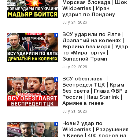
Морская блокада | Шок
Wildberries | Иран
ударит по Лондону
July 24, 2026
ВСУ ударили по Ялте |
Драпатый на коленях |
Украина без моря | Удар
по «Мираторгу» |
Запасной Трамп
July 22, 2026
ВСУ обезглавят |
Беспредел ТЦК | Крым
без света | Глава ФБР в
России | Наш Starlink |
Армяне в гневе
July 21, 2026
Новый удар по
Wildberries | Разрушения
в Киеве | 400 дронов на