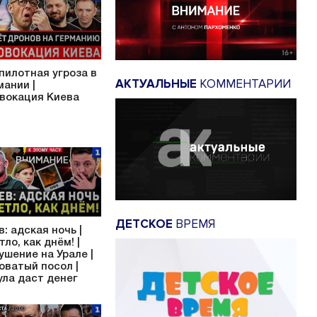
пилотная угроза в
АКТУАЛЬНЫЕ
КОММЕНТАРИИ
мании |
вокация Киева
ДЕТСКОЕ
ВРЕМЯ
в: адская ночь |
тло, как днём! |
ушение на Урале |
оватый посол |
ула даст денег