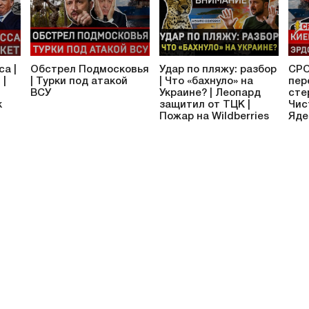
са |
Обстрел Подмосковья
Удар по пляжу: разбор
СРО
 |
| Турки под атакой
| Что «бахнуло» на
пер
ВСУ
Украине? | Леопард
сте
к
защитил от ТЦК |
Чис
и
Пожар на Wildberries
Яде