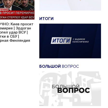
ИТОГИ
ЧНО: Киев просит
емирие | Эрдоган
рпел удар ВСУ |
тки в СБУ |
рная Финляндия
БОЛЬШОЙ
ВОПРОС