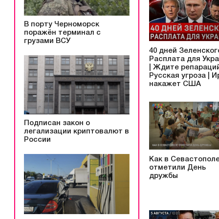
В порту Черноморск
поражён терминал с
грузами ВСУ
40 дней Зеленского
Расплата для Укр
| Ждите репараций
Русская угроза | И
накажет США
Подписан закон о
легализации криптовалют в
России
Как в Севастопол
отметили День
дружбы