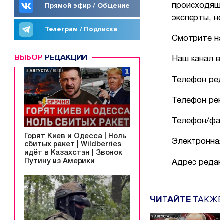
Прямой эфир / Общение
происходящ
эксперты, н
Телеграм / Подписка
Смотрите н
ВЫБОР
РЕДАКЦИИ
Наш канал 
Телефон ред
Телефон ре
Телефон/фак
Горят Киев и Одесса | Ноль
Электронная
сбитых ракет | Wildberries
идёт в Казахстан | Звонок
Путину из Америки
Адрес редак
ЧИТАЙТЕ
ТАКЖ