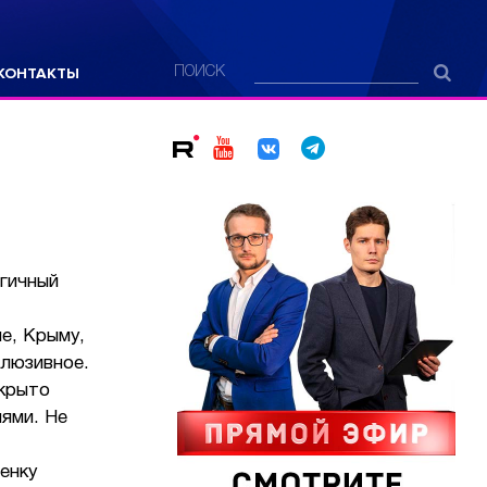
КОНТАКТЫ
ПОИСК
огичный
е, Крыму,
клюзивное.
ткрыто
лями. Не
енку