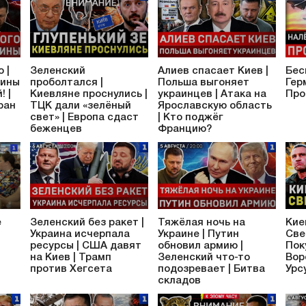
 |
Зеленский
Алиев спасает Киев |
Бес
аины
проболтался |
Польша выгоняет
Гер
! |
Киевляне проснулись |
украинцев | Атака на
Про
ран
ТЦК дали «зелёный
Ярославскую область
свет» | Европа сдаст
| Кто поджёг
беженцев
Францию?
е
Зеленский без ракет |
Тяжёлая ночь на
Кие
Украина исчерпала
Украине | Путин
Све
ресурсы | США давят
обновил армию |
Пок
на Киев | Трамп
Зеленский что-то
Вор
против Хегсета
подозревает | Битва
Урс
складов