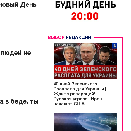
 новый День
ВЫБОР
РЕДАКЦИИ
 людей не
40 дней Зеленского |
Расплата для Украины |
Ждите репараций! |
Русская угроза | Иран
а в беде, ты
накажет США