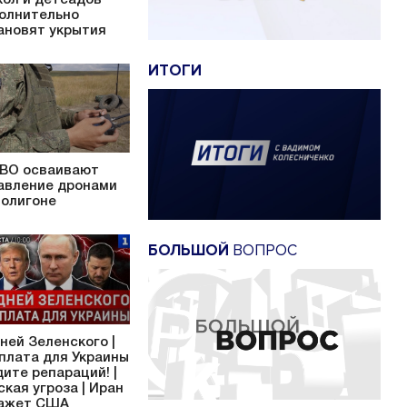
олнительно
ановят укрытия
ИТОГИ
ВО осваивают
авление дронами
полигоне
БОЛЬШОЙ
ВОПРОС
дней Зеленского |
плата для Украины
дите репараций! |
ская угроза | Иран
ажет США