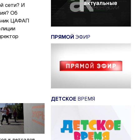
й сети? И
ния? Об
льник ЦАФАП
олиции
ПРЯМОЙ
ЭФИР
иректор
ДЕТСКОЕ
ВРЕМЯ
кол и детсадов