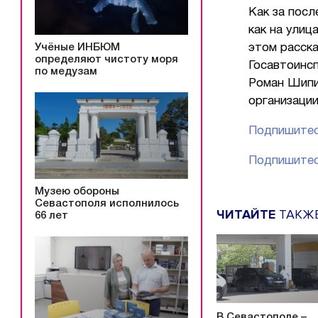
Как за пос
как на улиц
Учёные ИНБЮМ
этом расск
определяют чистоту моря
Госавтоинс
по медузам
Роман Шипиц
организаци
Подпишитес
Подпишитес
Музею обороны
Севастополя исполнилось
ЧИТАЙТЕ
ТАКЖ
66 лет
В Севастополе –