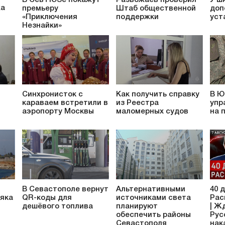
жа
премьеру
Штаб общественной
доп
«Приключения
поддержки
уст
Незнайки»
Синхронисток с
Как получить справку
В Ю
караваем встретили в
из Реестра
упр
аэропорту Москвы
маломерных судов
на 
В Севастополе вернут
Альтернативными
40 
яка
QR-коды для
источниками света
Рас
дешёвого топлива
планируют
| Ж
обеспечить районы
Рус
Севастополя
нак