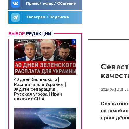
Прямой эфир / Общение
Телеграм / Подписка
ВЫБОР
РЕДАКЦИИ
Севаст
качест
40 дней Зеленского |
Расплата для Украины |
Ждите репараций! |
2025.08.12 21:27
Русская угроза | Иран
накажет США
Севастопол
автомобиль
проведённо