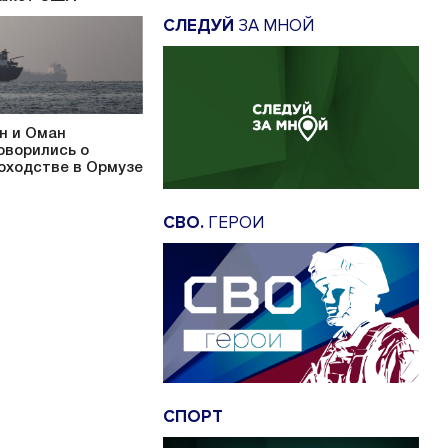
СЛЕДУЙ
ЗА МНОЙ
н и Оман
оворились о
оходстве в Ормузе
СВО.
ГЕРОИ
СПОРТ