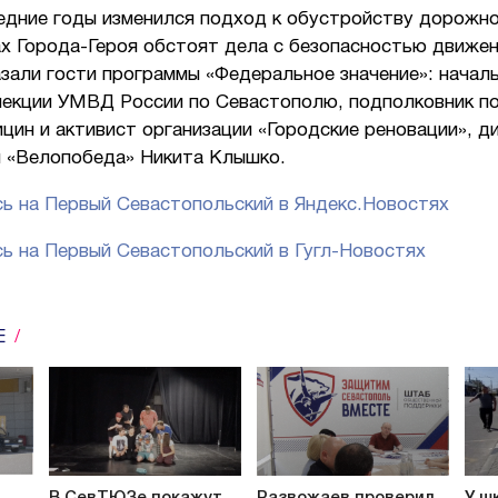
ледние годы изменился подход к обустройству дорожно
ах Города-Героя обстоят дела с безопасностью движе
азали гости программы «Федеральное значение»: нача
пекции УМВД России по Севастополю, подполковник п
ин и активист организации «Городские реновации», д
и «Велопобеда» Никита Клышко.
ь на Первый Севастопольский в Яндекс.Новостях
ь на Первый Севастопольский в Гугл-Новостях
Е
В СевТЮЗе покажут
Развожаев проверил
У ш