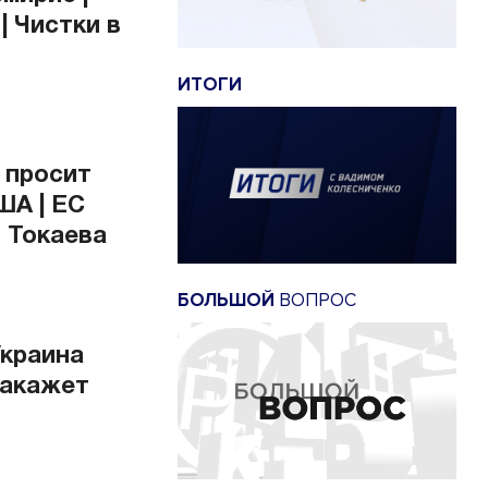
| Чистки в
ИТОГИ
 просит
ША | ЕС
т Токаева
БОЛЬШОЙ
ВОПРОС
Украина
накажет