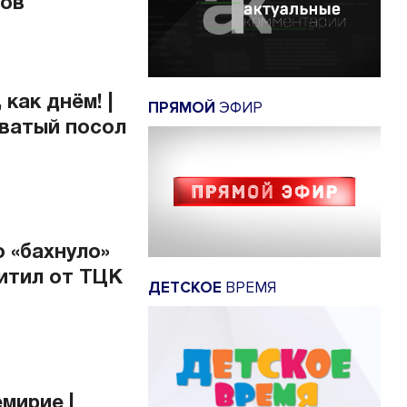
дов
 как днём! |
ПРЯМОЙ
ЭФИР
оватый посол
о «бахнуло»
щитил от ТЦК
ДЕТСКОЕ
ВРЕМЯ
мирие |