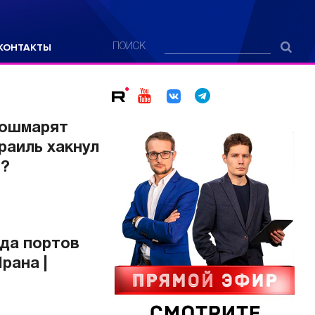
КОНТАКТЫ
ПОИСК
кошмарят
зраиль хакнул
я?
ада портов
рана |