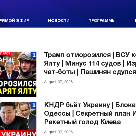
РЯМОЙ ЭФИР
НОВОСТИ
ПРОГРАММЫ
Трамп отморозился | ВСУ 
Ялту | Минус 114 судов | И
чат-боты | Пашинян сдулс
August 07, 2026
КНДР бьёт Украину | Блок
Одессы | Секретный план И
Ракетный голод Киева
August 07, 2026