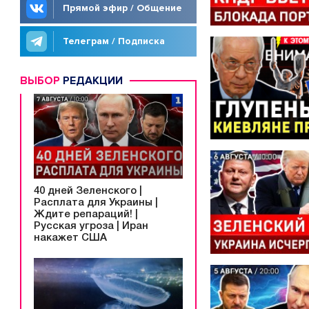
Прямой эфир / Общение
Телеграм / Подписка
ВЫБОР
РЕДАКЦИИ
40 дней Зеленского |
Расплата для Украины |
Ждите репараций! |
Русская угроза | Иран
накажет США