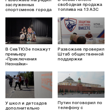
Развожаев наградил
свободная продажа
заслуженных
топлива на 13 АЗС
спортсменов города
В СевТЮЗе покажут
Развожаев проверил
премьеру
Штаб общественной
«Приключения
поддержки
Незнайки»
Путин поговорил по
У школ и детсадов
телефону с
дополнительно