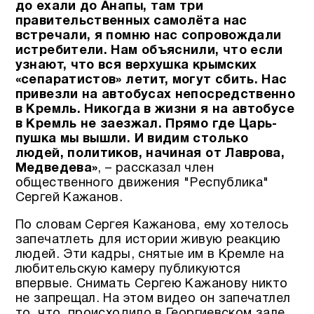
до ехали до Анапы, там три
правительственных самолёта нас
встречали, я помню нас сопровождали
истребители. Нам объяснили, что если
узнают, что вся верхушка крымских
«сепаратистов» летит, могут сбить. Нас
привезли на автобусах непосредственно
в Кремль. Никогда в жизни я на автобусе
в Кремль не заезжал. Прямо где Царь-
пушка мы вышли. И видим столько
людей, политиков, начиная от Лаврова,
Медведева»
, – рассказал член
общественного движения "Республика"
Сергей Кажанов.
По словам Сергея Кажанова, ему хотелось
запечатлеть для истории живую реакцию
людей. Эти кадры, снятые им в Кремле на
любительскую камеру публикуются
впервые. Снимать Сергею Кажанову никто
не запрещал. На этом видео он запечатлел
то, что происходило в Георгиевском зале