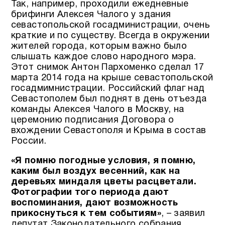
Так, например, проходили ежедневные
брифинги Алексея Чалого у здания
севастопольской госадминистрации, очень
краткие и по существу. Всегда в окружении
жителей города, которым важно было
слышать каждое слово народного мэра.
Этот снимок Антон Пархоменко сделал 17
марта 2014 года на крыше севастопольской
госадмимнистрации. Российский флаг над
Севастополем был поднят в день отъезда
команды Алексея Чалого в Москву, на
церемонию подписания Договора о
вхождении Севастополя и Крыма в состав
России.
«Я помню погодные условия, я помню,
каким был воздух весенний, как на
деревьях миндаля цветы расцветали.
Фотографии того периода дают
воспоминания, дают возможность
прикоснуться к тем событиям»
, – заявил
депутат Законодательного собрания