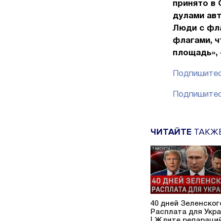
принято в 
дулами авт
Люди с фла
флагами, ч
площадь»,
Подпишитес
Подпишитес
ЧИТАЙТЕ
ТАКЖ
40 дней Зеленского
Расплата для Укр
| Ждите репараций