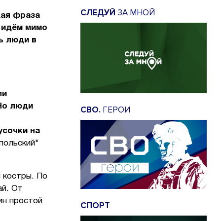
СЛЕДУЙ
ЗА МНОЙ
кая фраза
ы идём мимо
ь люди в
ли
 Но люди
СВО.
ГЕРОИ
усочки на
польский"
и костры. По
ай. От
ин простой
СПОРТ