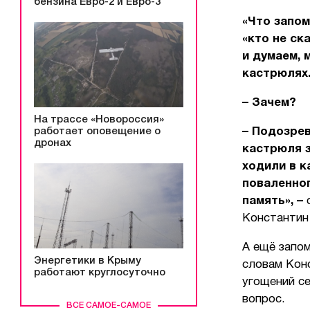
бензина Евро-2 и Евро-3
«Что запом
«кто не ск
и думаем, 
кастрюлях.
– Зачем?
На трассе «Новороссия»
– Подозрев
работает оповещение о
дронах
кастрюля з
ходили в к
поваленног
память», –
Константин
А ещё запом
Энергетики в Крыму
словам Конс
работают круглосуточно
угощений се
вопрос.
ВСЕ САМОЕ-САМОЕ