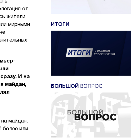
ать
елегация от
ись жители
ИТОГИ
ыли мирными
не
анительных
емьер-
ыли
сразу. И на
я майдан,
БОЛЬШОЙ
ВОПРОС
елял
 на майдан.
ё более или