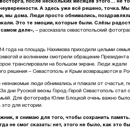
восторга, после нескольких месяцев этого… не то
 неуверенности. А здесь уже всё решено, точка. Мы
и, мы дома. Люди просто обнимались, поздравлял
акали. Это те эмоции, которые были. Слёзы радост
 самом деле»,
– рассказала севастопольский фотогр
14 года на площадь Нахимова приходили целыми семья
тревогой и волнением смотрели обращение Президента
торое транслировали на большом экране. Люди ждали
ого решения – Севастополь и Крым возвращаются в Ро
 незнакомые люди обнимались и плакали от счастья, 
 За дни Русской весны Город-Герой Севастополь стал 
мьёй. Для фотографа Юлии Блоцкой очень важно было
 это для истории.
жник, я снимаю для того, чтобы сохранить память
гда не смог сказать: нет, этого не было, как это б