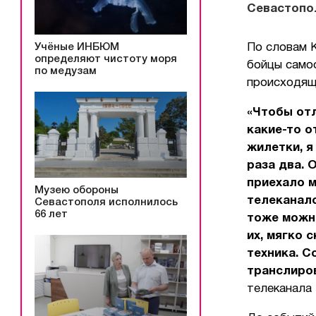
Севастопо
Учёные ИНБЮМ
По словам 
определяют чистоту моря
бойцы самоо
по медузам
происходящ
«Чтобы отл
какие-то о
жилетки, я
раза два. 
приехало 
Музею обороны
телеканало
Севастополя исполнилось
66 лет
тоже можно
их, мягко 
техника. С
транслиров
телеканала