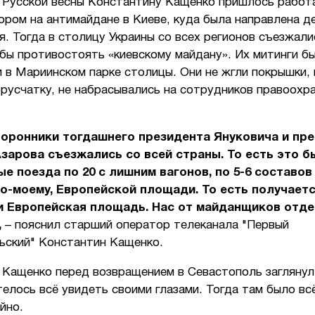
 Русской весны Константину Кащенко пришлось работ
ром на антимайдане в Киеве, куда была направлена д
. Тогда в столицу Украины со всех регионов съезжал
обы противостоять «киевскому майдану». Их митинги б
 в Мариинском парке столицы. Они не жгли покрышки, 
брусчатку, не набрасывались на сотрудников правоохр
торонники тогдашнего президента Януковича и пр
зарова съезжались со всей страны. То есть это б
е поезда по 20 с лишним вагонов, по 5-6 составов 
о-моему, Европейской площади. То есть получаетс
и Европейская площадь. Нас от майданщиков отд
,
– пояснил старший оператор телеканала "Первый
ьский" Константин Кащенко.
 Кащенко перед возвращением в Севастополь заглянул
телось всё увидеть своими глазами. Тогда там было вс
йно.