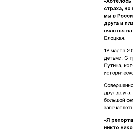
«Хотелось 
страха, но
мы в Росси
друга и пл
счастья на
Блоцкая.
18 марта 20
детьми. С 
Путина, ко
историческ
Совершенно
друг друга.
большой се
запечатлеть
«Я репорта
никто нико