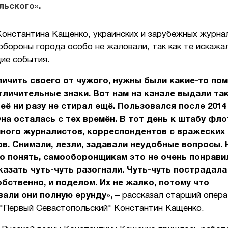
льского».
Константина Кащенко, украинских и зарубежных журна
бороны города особо не жаловали, так как те искажа
ие события.
ичить своего от чужого, нужны были какие-то пом
тличительные знаки. Вот нам на канале выдали та
 её ни разу не стирал ещё. Пользовался после 2014
Она осталась с тех времён. В тот день к штабу фло
много журналистов, корреспондентов с вражеских
в. Снимали, лезли, задавали неудобные вопросы.
 понять, самооборонщикам это не очень понрави
сказать чуть-чуть разогнали. Чуть-чуть пострадала
обственно, и поделом. Их не жалко, потому что
али они полную ерунду»,
– рассказал старший опер
 "Первый Севастопольский" Константин Кащенко.