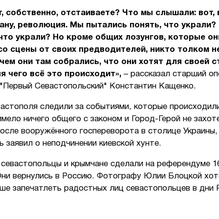
т, собственно, отстаиваете? Что мы слышали: вот,
ану, революция. Мы пытались понять, что украли? 
 что украли? Но кроме общих лозунгов, которые он
о сцены от своих предводителей, никто толком н
ачем они там собрались, что они хотят для своей с
я чего всё это происходит»,
– рассказал старший о
 "Первый Севастопольский" Константин Кащенко.
астополя следили за событиями, которые происходили
имело ничего общего с законом и Город-Герой не захот
осле вооружённого госпереворота в столице Украины,
 заявил о неподчинении киевской хунте.
 севастопольцы и крымчане сделали на референдуме 1
Они вернулись в Россию. Фотографу Юлии Блоцкой хот
ше запечатлеть радостных лиц севастопольцев в дни 