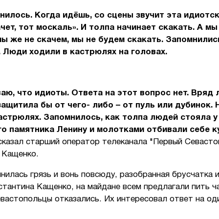
нилось. Когда идёшь, со сцены звучит эта идиотс
ачет, тот москаль». И толпа начинает скакать. А м
мы же не скачем, мы не будем скакать. Запомнилис
 Люди ходили в кастрюлях на головах.
аю, что идиоты. Ответа на этот вопрос нет. Вряд 
ащитила бы от чего- либо – от пуль или дубинок.
астрюлях. Запомнилось, как толпа людей стояла у
о памятника Ленину и молотками отбивали себе к
сказал старший оператор телеканала "Первый Севасто
 Кащенко.
нилась грязь и вонь повсюду, разобранная брусчатка 
тантина Кащенко, на майдане всем предлагали пить ч
вастопольцы отказались. Их интересовал ответ на од