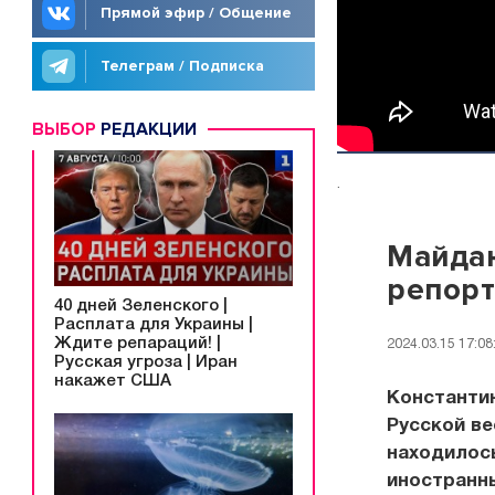
Прямой эфир / Общение
Телеграм / Подписка
ВЫБОР
РЕДАКЦИИ
.
Майдан
репор
40 дней Зеленского |
Расплата для Украины |
Ждите репараций! |
2024.03.15 17:08
Русская угроза | Иран
накажет США
Константин
Русской ве
находилось
иностранн