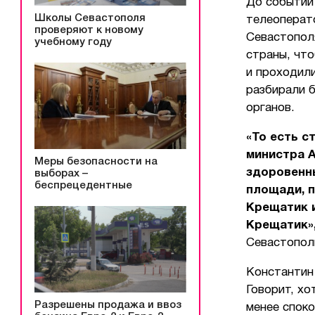
До событий
Школы Севастополя
телеоперато
проверяют к новому
Севастополя
учебному году
страны, чт
и проходили
разбирали 
органов.
«То есть с
министра А
Меры безопасности на
здоровенны
выборах –
беспрецедентные
площади, п
Крещатик 
Крещатик»
Севастопол
Константин
Говорит, хо
Разрешены продажа и ввоз
менее споко