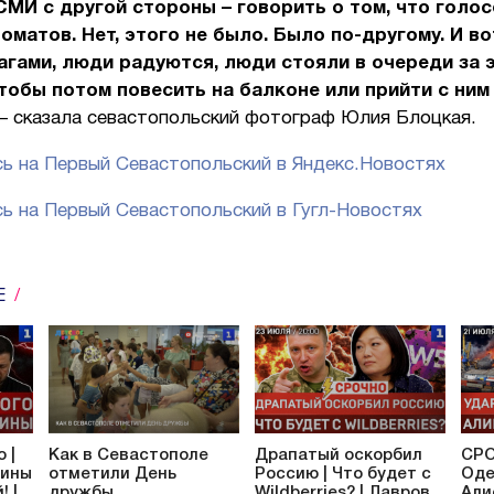
СМИ с другой стороны – говорить о том, что голо
оматов. Нет, этого не было. Было по-другому. И во
гами, люди радуются, люди стояли в очереди за 
тобы потом повесить на балконе или прийти с ним
– сказала севастопольский фотограф Юлия Блоцкая.
ь на Первый Севастопольский в Яндекс.Новостях
ь на Первый Севастопольский в Гугл-Новостях
Е
 |
Как в Севастополе
Драпатый оскорбил
СРО
аины
отметили День
Россию | Что будет с
Оде
! |
дружбы
Wildberries? | Лавров
Али