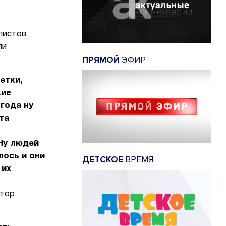
листов
ли
ПРЯМОЙ
ЭФИР
етки,
кие
 года ну
та
 Ну людей
лось и они
ДЕТСКОЕ
ВРЕМЯ
 их
атор