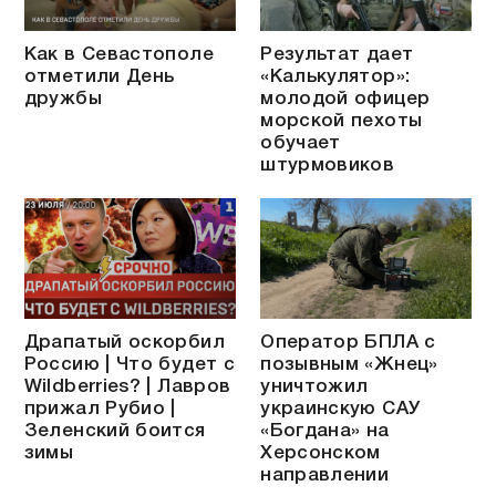
Как в Севастополе
Результат дает
отметили День
«Калькулятор»:
дружбы
молодой офицер
морской пехоты
обучает
штурмовиков
Драпатый оскорбил
Оператор БПЛА с
Россию | Что будет с
позывным «Жнец»
Wildberries? | Лавров
уничтожил
прижал Рубио |
украинскую САУ
Зеленский боится
«Богдана» на
зимы
Херсонском
направлении