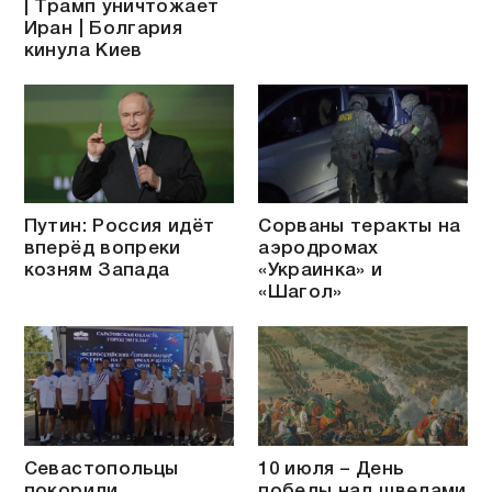
| Трамп уничтожает
Иран | Болгария
кинула Киев
Путин: Россия идёт
Сорваны теракты на
вперёд вопреки
аэродромах
козням Запада
«Украинка» и
«Шагол»
Севастопольцы
10 июля – День
покорили
победы над шведами