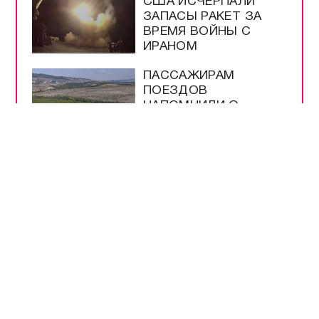
США ИСЧЕРПАЛИ
ЗАПАСЫ РАКЕТ ЗА
ВРЕМЯ ВОЙНЫ С
ИРАНОМ
ПАССАЖИРАМ
ПОЕЗДОВ
НАПОМНИЛИ О
ПЕРЕВОЗКАХ В
КРЫМУ
ПУТИН ПОДПИСАЛ
ЗАКОН О
МОНИТОРИНГЕ ЦЕН
НА ПРОДУКТЫ
ТУРБИЗНЕСУ КРЫМА
УЖЕ ВЫДЕЛИЛИ 4,3
МЛРД РУБЛЕЙ
ПОДДЕРЖКИ