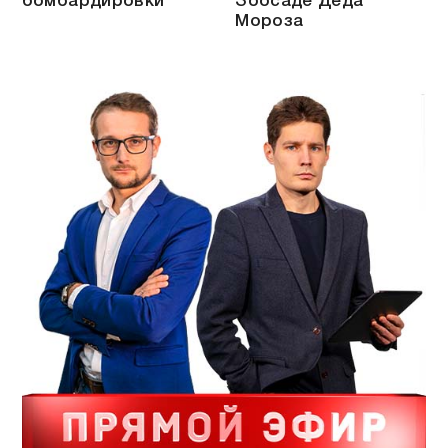
бомбардировки
Зоосаде Деда
Мороза