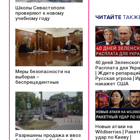
Школы Севастополя
проверяют к новому
ЧИТАЙТЕ
ТАКЖ
учебному году
40 дней Зеленского
Расплата для Укр
Меры безопасности на
| Ждите репараций
выборах –
Русская угроза | И
беспрецедентные
накажет США
Новые атаки на
Wildberries | Раке
Разрешены продажа и ввоз
удар по Киеву |