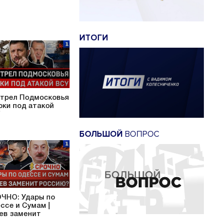
ИТОГИ
трел Подмосковья
урки под атакой
БОЛЬШОЙ
ВОПРОС
ЧНО: Удары по
ссе и Сумам |
ев заменит