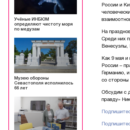
России и К
человечески
Учёные ИНБЮМ
взаимоотно
определяют чистоту моря
по медузам
На празднов
Среди них п
Венесуэлы, 
Как 9 мая и
России – п
Германию, 
Музею обороны
со стороны
Севастополя исполнилось
66 лет
Обсудим с 
правду» Ни
Подпишитес
Подпишитес