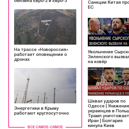
бензина Евро-2 и Евро-3
Санкции Китая пр
ЕС
На трассе «Новороссия»
Увольнение Сырско
работает оповещение о
Зеленского вызва
дронах
на ковёр
Шквал ударов по
Одессе | Унижени
Энергетики в Крыму
украинцев в Польш
работают круглосуточно
Трамп уничтожае
Иран | Болгария
кинула Киев
ВСЕ САМОЕ-САМОЕ