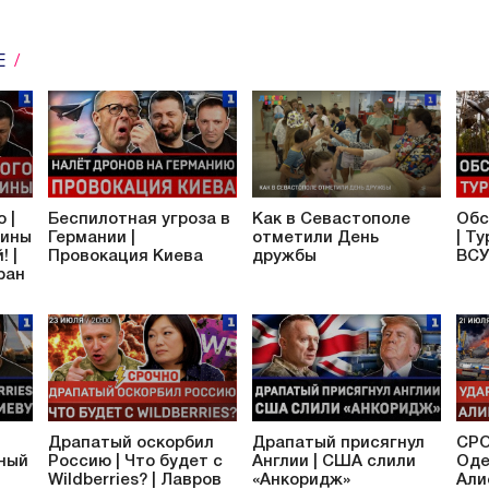
Е
 |
Беспилотная угроза в
Как в Севастополе
Обс
аины
Германии |
отметили День
| Т
! |
Провокация Киева
дружбы
ВСУ
ран
Драпатый оскорбил
Драпатый присягнул
СРО
тный
Россию | Что будет с
Англии | США слили
Оде
Wildberries? | Лавров
«Анкоридж»
Али