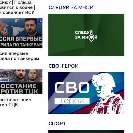
сию? | Польша
СЛЕДУЙ
ЗА МНОЙ
овится к войне |
 обвиняет ВСУ
сия впервые
рила по танкерам
СВО.
ГЕРОИ
ов: восстание
тив ТЦК
СПОРТ