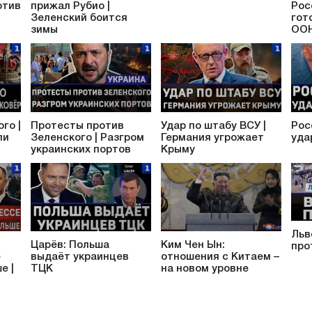
отив
прижал Рубио |
Рос
Зеленский боится
гот
зимы
ООН
го |
Протесты против
Удар по штабу ВСУ |
Рос
ли
Зеленского | Разгром
Германия угрожает
уда
украинских портов
Крыму
Льв
Царёв: Польша
Ким Чен Ын:
про
е
выдаёт украинцев
отношения с Китаем –
е |
ТЦК
на новом уровне
т