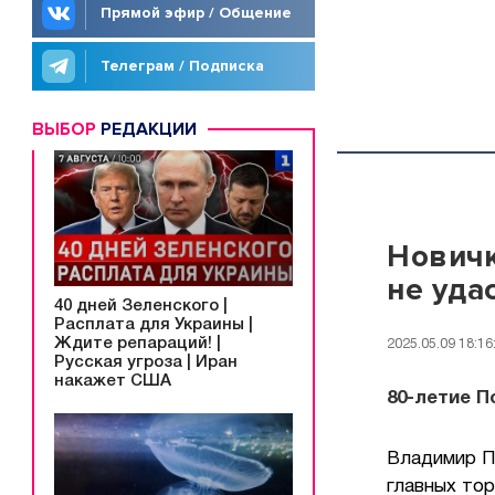
Прямой эфир / Общение
Телеграм / Подписка
ВЫБОР
РЕДАКЦИИ
Новичк
не уда
40 дней Зеленского |
Расплата для Украины |
Ждите репараций! |
2025.05.09 18:16
Русская угроза | Иран
накажет США
80-летие П
Владимир Пу
главных то