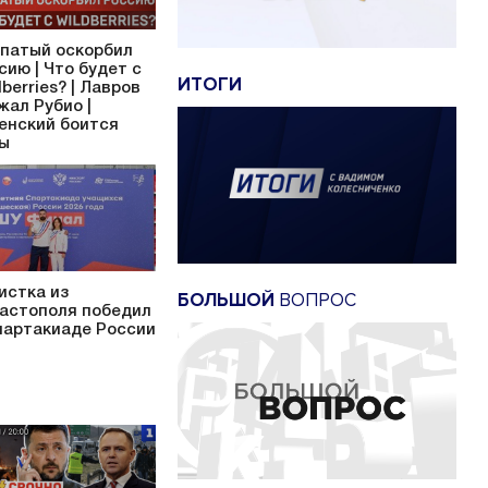
патый оскорбил
сию | Что будет с
ИТОГИ
dberries? | Лавров
жал Рубио |
енский боится
ы
истка из
БОЛЬШОЙ
ВОПРОС
астополя победил
партакиаде России