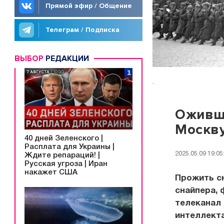
Прямой эфир / Общение
Телеграм / Подписка
ВЫБОР
РЕДАКЦИИ
.
Оживша
Москв
40 дней Зеленского |
Расплата для Украины |
2025.05.09 19:05
Ждите репараций! |
Русская угроза | Иран
накажет США
Прожить с
снайпера, 
телеканал
интеллекта