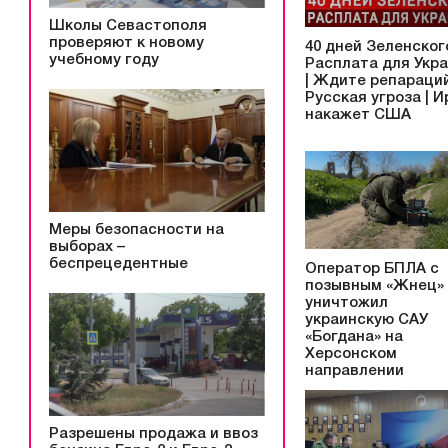
Школы Севастополя
проверяют к новому
40 дней Зеленского
учебному году
Расплата для Укр
| Ждите репараций
Русская угроза | И
накажет США
Меры безопасности на
выборах –
беспрецедентные
Оператор БПЛА с
позывным «Жнец»
уничтожил
украинскую САУ
«Богдана» на
Херсонском
направлении
Разрешены продажа и ввоз