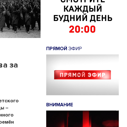
ПРЯМОЙ
ЭФИР
ва за
етского
ВНИМАНИЕ
ды –
нного
времён