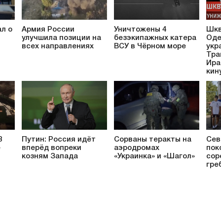
л о
Армия России
Уничтожены 4
Шкв
улучшила позиции на
безэкипажных катера
Оде
всех направлениях
ВСУ в Чёрном море
укр
Тра
Ира
кин
3
Путин: Россия идёт
Сорваны теракты на
Сев
е
вперёд вопреки
аэродромах
пок
козням Запада
«Украинка» и «Шагол»
сор
гре