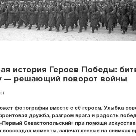
я история Героев Победы: бит
у — решающий поворот войны
:51
южет фотографии вместе с её героем. Улыбка сов
фронтовая дружба, разгром врага и радость побе
 «Первый Севастопольский» при помощи искусстве
 воссоздал моменты, запечатлённые на снимках 