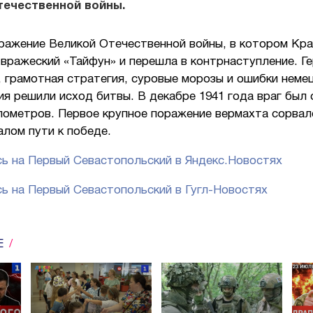
течественной войны.
ражение Великой Отечественной войны, в котором Кра
вражеский «Тайфун» и перешла в контрнаступление. Г
 грамотная стратегия, суровые морозы и ошибки неме
я решили исход битвы. В декабре 1941 года враг был
лометров. Первое крупное поражение вермахта сорвал
алом пути к победе.
ь на Первый Севастопольский в Яндекс.Новостях
ь на Первый Севастопольский в Гугл-Новостях
Е