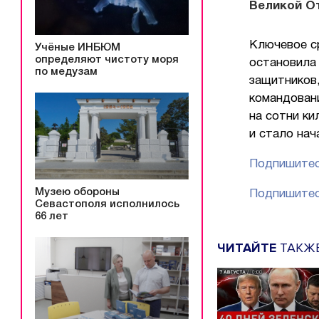
Великой О
Ключевое с
Учёные ИНБЮМ
определяют чистоту моря
остановила 
по медузам
защитников,
командовани
на сотни ки
и стало нач
Подпишитес
Музею обороны
Подпишитес
Севастополя исполнилось
66 лет
ЧИТАЙТЕ
ТАКЖ