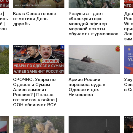
 |
Как в Севастополе
Результат дает
Дра
аины
отметили День
«Калькулятор»:
Рос
! |
дружбы
молодой офицер
Wil
ран
морской пехоты
при
обучает штурмовиков
Зел
зим
СРОЧНО: Удары по
Армия России
Ушу
Одессе и Сумам |
поразила суда в
Сев
Алиев заменит
Одессе и цех
в С
Россию? | Польша
Николаева
готовится к войне |
ООН обвиняет ВСУ