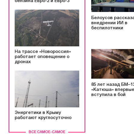
бензина Евро-2 и Евро-3
Белоусов рассказа
внедрении ИИ в
беспилотники
На трассе «Новороссия»
работает оповещение о
дронах
85 лет назад БМ–1
«Катюша» впервы
вступила в бой
Энергетики в Крыму
работают круглосуточно
ВСЕ САМОЕ-САМОЕ