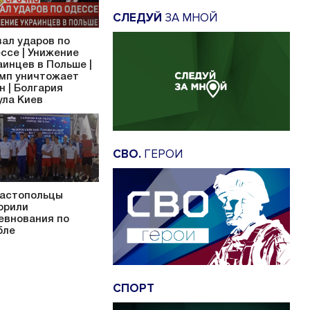
СЛЕДУЙ
ЗА МНОЙ
ал ударов по
ссе | Унижение
аинцев в Польше |
мп уничтожает
н | Болгария
ула Киев
СВО.
ГЕРОИ
астопольцы
орили
евнования по
бле
СПОРТ