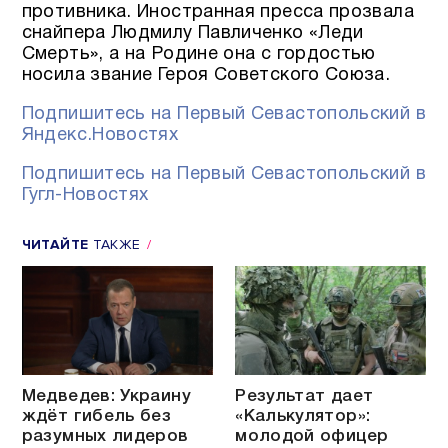
противника. Иностранная пресса прозвала
снайпера Людмилу Павличенко «Леди
Смерть», а на Родине она с гордостью
носила звание Героя Советского Союза.
Подпишитесь на Первый Севастопольский в
Яндекс.Новостях
Подпишитесь на Первый Севастопольский в
Гугл-Новостях
ЧИТАЙТЕ
ТАКЖЕ
Медведев: Украину
Результат дает
ждёт гибель без
«Калькулятор»:
разумных лидеров
молодой офицер