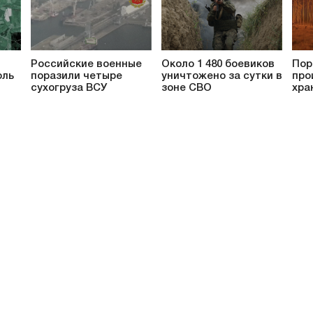
Российские военные
Около 1 480 боевиков
Пор
оль
поразили четыре
уничтожено за сутки в
про
сухогруза ВСУ
зоне СВО
хра