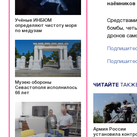
наёмников 
Учёные ИНБЮМ
Средствами
определяют чистоту моря
бомбы, чет
по медузам
дронов сам
Подпишитес
Подпишитес
Музею обороны
ЧИТАЙТЕ
ТАКЖ
Севастополя исполнилось
66 лет
Армия России
установила контр