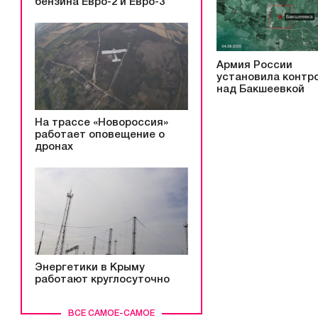
бензина Евро-2 и Евро-3
Армия России
установила контр
над Бакшеевкой
На трассе «Новороссия»
работает оповещение о
дронах
Энергетики в Крыму
работают круглосуточно
ВСЕ САМОЕ-САМОЕ