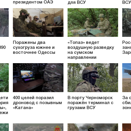
президентом ОАЭ
для ВСУ
ВСУ
Поражены два
«Топаз» ведет
Рос
390
сухогруза южнее и
воздушную разведку
зан
О
восточнее Одессы
на сумском
Зар
направлении
дети
400 целей поразил
В порту Черноморск
За 
ория
дроновод с позывным
поражён терминал с
сби
ы»,
«Катана»
грузами ВСУ
зон
ежи