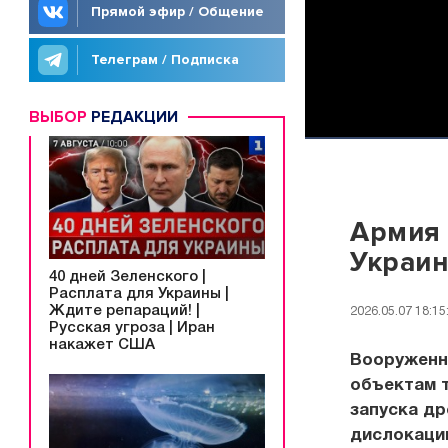
Прямой эфир / Общение
Телеграм / Подписка
ВЫБОР
РЕДАКЦИИ
Армия 
Украи
40 дней Зеленского |
Расплата для Украины |
Ждите репараций! |
2026.05.07 18:15
Русская угроза | Иран
накажет США
Вооруженн
объектам 
запуска др
дислокаци