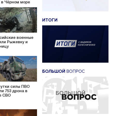
 в Чёрном море
ИТОГИ
сийские военные
яли Рыжевку и
ницу
БОЛЬШОЙ
ВОПРОС
сутки силы ПВО
ли 753 дрона в
е СВО