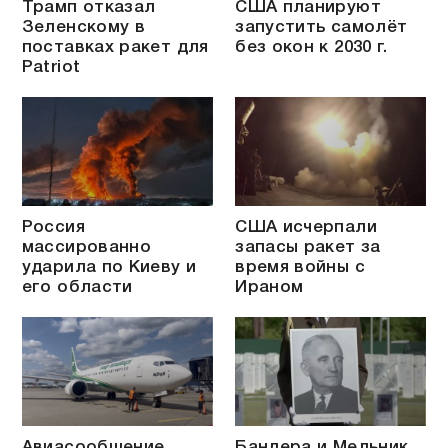
Трамп отказал
США планируют
Зеленскому в
запустить самолёт
поставках ракет для
без окон к 2030 г.
Patriot
Россия
США исчерпали
массированно
запасы ракет за
ударила по Киеву и
время войны с
его области
Ираном
Авиасообщение
Бандера и Мельник