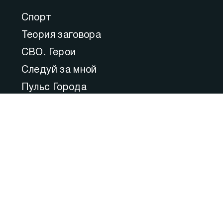
Спорт
Теория заговора
СВО. Герои
Следуй за мной
Пульс Города
Прямой эфир
Медицина
Культура
Федеральное значение
Актуальные комментарии
Образование
80 ЛЕТ ВЕЛИКОЙ ПОБЕДЫ: Город–