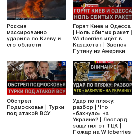
Россия
Горят Киев и Одесса
массированно
| Ноль сбитых ракет |
ударила по Киеву и
Wildberries идёт в
его области
Казахстан | Звонок
Путину из Америки
Обстрел
Удар по пляжу:
Подмосковья | Турки
разбор | Что
под атакой ВСУ
«бахнуло» на
Украине? | Леопард
защитил от ТЦК |
Пожар на Wildberries