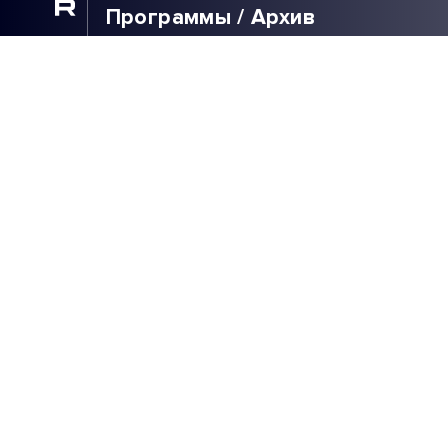
Программы / Архив
Прямой эфир / Сюжеты
Прямой эфир / Общение
Телеграм / Подписка
ВЫБОР
РЕДАКЦИИ
ГОРЯТ КИЕВ И
ОДЕССА | НОЛЬ
СБИТЫХ РАКЕТ |
WILDBERRIES ИДЁТ В