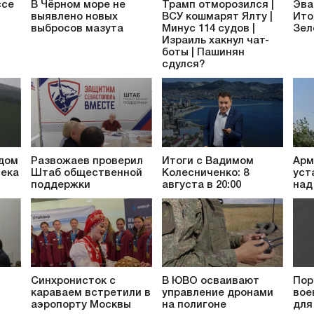
ссе
В Чёрном море не
Трамп отморозился |
Эва
выявлено новых
ВСУ кошмарят Ялту |
Ито
выбросов мазута
Минус 114 судов |
Зел
Израиль хакнул чат-
боты | Пашинян
сдулся?
 дом
Развожаев проверил
Итоги с Вадимом
Арм
века
Штаб общественной
Колесниченко: 8
уст
поддержки
августа в 20:00
над
Синхронисток с
В ЮВО осваивают
Пор
караваем встретили в
управление дронами
вое
аэропорту Москвы
на полигоне
для