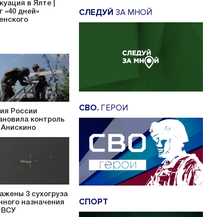
куация в Ялте |
СЛЕДУЙ
ЗА МНОЙ
г «40 дней»
енского
СВО.
ГЕРОИ
ия России
ановила контроль
 Анискино
ажены 3 сухогруза
СПОРТ
нного назначения
 ВСУ