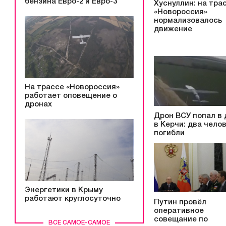
бензина Евро-2 и Евро-3
Хуснуллин: на тра
«Новороссия»
нормализовалось
движение
На трассе «Новороссия»
работает оповещение о
дронах
Дрон ВСУ попал в
в Керчи: два чело
погибли
Энергетики в Крыму
работают круглосуточно
Путин провёл
оперативное
совещание по
ВСЕ САМОЕ-САМОЕ