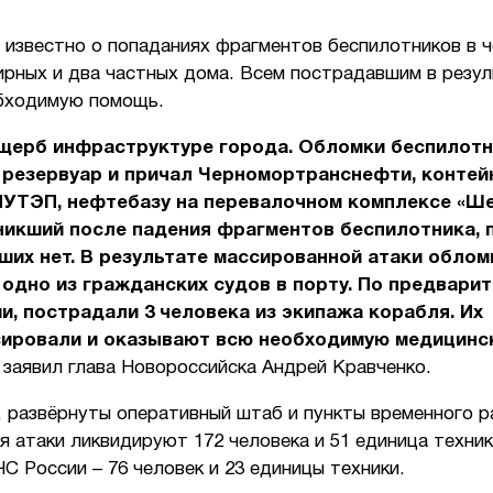
 известно о попаданиях фрагментов беспилотников в 
рных и два частных дома. Всем пострадавшим в резул
бходимую помощь.
ущерб инфраструктуре города. Обломки беспилот
 резервуар и причал Черномортранснефти, конте
НУТЭП, нефтебазу на перевалочном комплексе «Ше
никший после падения фрагментов беспилотника, 
их нет. В результате массированной атаки облом
одно из гражданских судов в порту. По предвари
, пострадали 3 человека из экипажа корабля. Их
зировали и оказывают всю необходимую медицинс
– заявил глава Новороссийска Андрей Кравченко.
, развёрнуты оперативный штаб и пункты временного р
 атаки ликвидируют 172 человека и 51 единица техник
С России – 76 человек и 23 единицы техники.