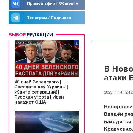
Прямой эфир / Общение
Телеграм / Подписка
ВЫБОР
РЕДАКЦИИ
В Ново
атаки 
40 дней Зеленского |
Расплата для Украины |
Ждите репараций! |
2025.11.14 12:42
Русская угроза | Иран
накажет США
Новоросси
Введён ре
находится 
Кравченко.