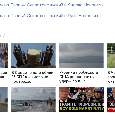
ь на Первый Севастопольский в Яндекс.Новостях
ь на Первый Севастопольский в Гугл-Новостях
Е
Украина пообещала
ссии
В Севастополе сбили
В Ч
США не наносить
ая
35 БПЛА – никто не
зоо
удары по КТК
пострадал
юны