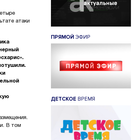
четыре
ьтате атаки
ПРЯМОЙ
ЭФИР
ника
йнерный
схарис».
потушили.
ки
тельной
кую
ДЕТСКОЕ
ВРЕМЯ
азмещения.
и. В том