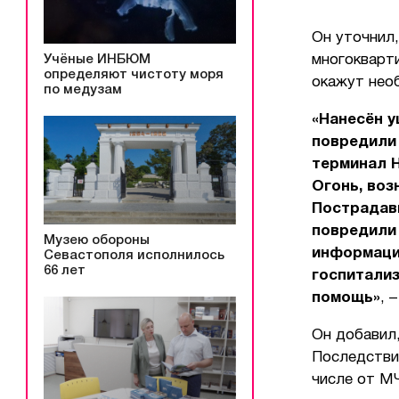
Он уточнил,
Учёные ИНБЮМ
многокварти
определяют чистоту моря
окажут нео
по медузам
«Нанесён 
повредили
терминал 
Огонь, воз
Пострадавш
повредили 
Музею обороны
информации
Севастополя исполнилось
66 лет
госпитали
помощь»
, 
Он добавил
Последствия
числе от МЧ