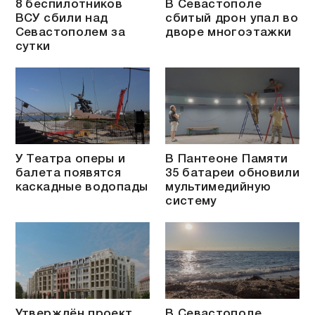
8 беспилотников
В Севастополе
ВСУ сбили над
сбитый дрон упал во
Севастополем за
дворе многоэтажки
сутки
У Театра оперы и
В Пантеоне Памяти
балета появятся
35 батареи обновили
каскадные водопады
мультимедийную
систему
Утверждён проект
В Севастополе