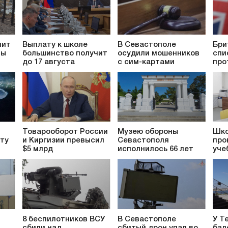
пит
Выплату к школе
В Севастополе
Бри
ты
большинство получит
осудили мошенников
спи
до 17 августа
с сим-картами
про
Товарооборот России
Музею обороны
Шко
ту
и Киргизии превысил
Севастополя
про
$5 млрд
исполнилось 66 лет
уче
8 беспилотников ВСУ
В Севастополе
У Т
сбили над
сбитый дрон упал во
бал