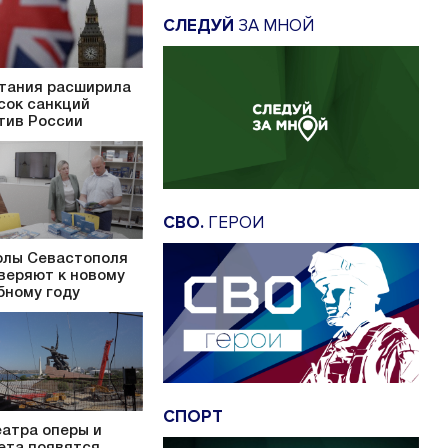
СЛЕДУЙ
ЗА МНОЙ
тания расширила
сок санкций
тив России
СВО.
ГЕРОИ
лы Севастополя
веряют к новому
бному году
СПОРТ
еатра оперы и
ета появятся