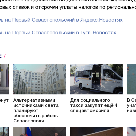
овых ставок и отсрочки уплаты налогов по региональн
ь на Первый Севастопольский в Яндекс.Новостях
ь на Первый Севастопольский в Гугл-Новостях
Е
рнут
Альтернативными
Для социального
В С
источниками света
такси закупят ещё 4
уча
планируют
спецавтомобиля
нав
обеспечить районы
Севастополя