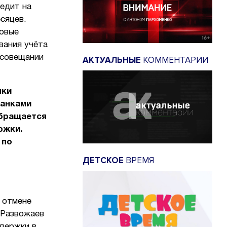
едит на
сяцев.
говые
вания учёта
 совещании
АКТУАЛЬНЫЕ
КОММЕНТАРИИ
нки
банками
обращается
ржки.
 по
ДЕТСКОЕ
ВРЕМЯ
и отмене
 Развожаев
держки в