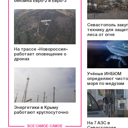
бензина Евро-2 и Евро-3
Севастополь заку
технику для защи
леса от огня
На трассе «Новороссия»
работает оповещение о
дронах
Учёные ИНБЮМ
определяют чисто
моря по медузам
Энергетики в Крыму
работают круглосуточно
На 7 АЗС в
ВСЕ САМОЕ-САМОЕ
Севастополе