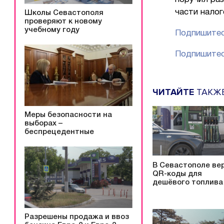
части налог
Школы Севастополя
проверяют к новому
учебному году
Подпишитес
Подпишитес
ЧИТАЙТЕ
ТАКЖ
Меры безопасности на
выборах –
беспрецедентные
В Севастополе ве
QR-коды для
дешёвого топлива
Разрешены продажа и ввоз