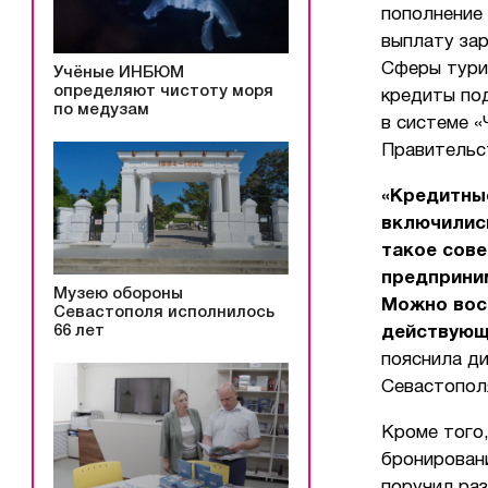
пополнение
выплату зар
Сферы тури
Учёные ИНБЮМ
определяют чистоту моря
кредиты по
по медузам
в системе «
Правительс
«Кредитные
включились
такое сове
предприни
Музею обороны
Можно вос
Севастополя исполнилось
66 лет
действующ
пояснила д
Севастопол
Кроме того,
бронирован
поручил ра