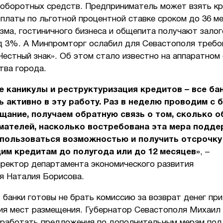
 оборотных средств. Предприниматель может взять кр
платы по льготной процентной ставке сроком до 36 ме
зма, гостиничного бизнеса и общепита получают зало
д 3%. А Минпромторг ослабил для Севастополя требо
Честный знак». Об этом стало известно на аппаратном
тва города.
 каникулы и реструктуризация кредитов – все ба
 активно в эту работу. Раз в неделю проводим с 
щание, получаем обратную связь о том, сколько 
мателей, насколько востребована эта мера подде
пользоваться возможностью и получить отсрочку
им кредитам до полугода или до 12 месяцев»
, –
иректор департамента экономического развития
я Наталия Борисова.
 банки готовы не брать комиссию за возврат денег пр
ия мест размещения. Губернатор Севастополя Михаил
зработать предложения по дополнительным мерам под