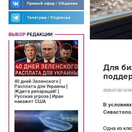
Прямой эфир / Общение
Телеграм / Подписка
ВЫБОР
РЕДАКЦИИ
Для би
подде
40 дней Зеленского |
Расплата для Украины |
2026.07.06 16:58
Ждите репараций! |
Русская угроза | Иран
накажет США
В условиях
Севастопо
Одна из кл