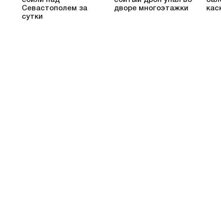
т
Севастополем за
дворе многоэтажки
кас
сутки