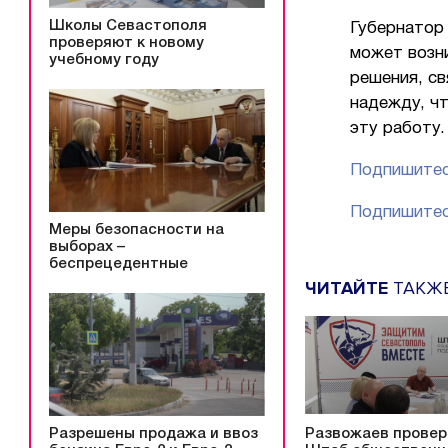
Школы Севастополя
Губернатор
проверяют к новому
может возн
учебному году
решения, с
надежду, чт
эту работу.
Подпишитес
Подпишитес
Меры безопасности на
выборах –
беспрецедентные
ЧИТАЙТЕ
ТАКЖ
Разрешены продажа и ввоз
Развожаев провер