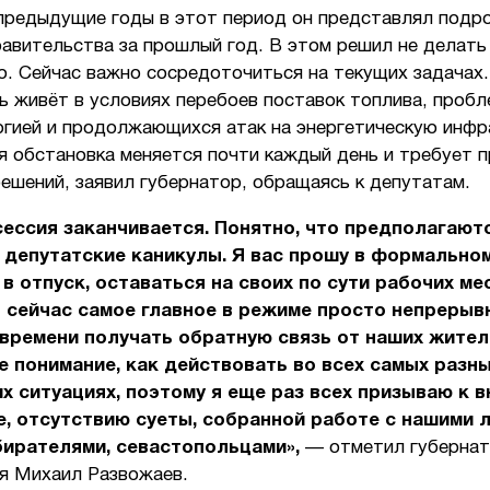
 предыдущие годы в этот период он представлял подр
равительства за прошлый год. В этом решил не делат
ю. Сейчас важно сосредоточиться на текущих задачах.
 живёт в условиях перебоев поставок топлива, пробл
ргией и продолжающихся атак на энергетическую инфр
я обстановка меняется почти каждый день и требует 
ешений, заявил губернатор, обращаясь к депутатам.
сессия заканчивается. Понятно, что предполагают
 депутатские каникулы. Я вас прошу в формально
 в отпуск, оставаться на своих по сути рабочих ме
 сейчас самое главное в режиме просто непрерыв
времени получать обратную связь от наших жителе
е понимание, как действовать во всех самых разн
х ситуациях, поэтому я еще раз всех призываю к 
, отсутствию суеты, собранной работе с нашими 
ирателями, севастопольцами»,
— отметил губерна
я Михаил Развожаев.