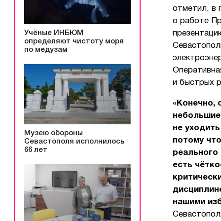
отметил, в
о работе П
Учёные ИНБЮМ
презентаци
определяют чистоту моря
Севастополь
по медузам
электроэне
Оперативна
и быстрых р
«Конечно, 
небольшие
не уходить
Музею обороны
потому что
Севастополя исполнилось
66 лет
реального 
есть чётко
критически
дисциплине
нашими изб
Севастопол