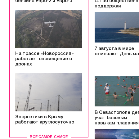
бензина Евро-2 и Евро-3
Штаб общественн
поддержки
7 августа в мире
На трассе «Новороссия»
отмечают День ма
работает оповещение о
дронах
В Севастополе де
Энергетики в Крыму
учат базовым
работают круглосуточно
навыкам плавания
ВСЕ САМОЕ-САМОЕ