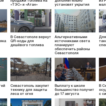
ой
продажи топлива на
дополнительно
из 
«ТЭС» и «Атан»
установят укрытия
мал
В Севастополе вернут
Альтернативными
Для
яка
QR-коды для
источниками света
так
дешёвого топлива
планируют
спе
обеспечить районы
Севастополя
тей
Севастополь закупит
Выплату к школе
В С
технику для защиты
большинство получит
осу
леса от огня
до 17 августа
с с