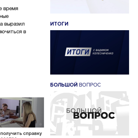
е время
ьные
ИТОГИ
а выразил
лючиться в
БОЛЬШОЙ
ВОПРОС
 получить справку