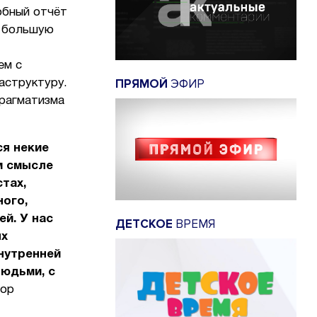
обный отчёт
ь большую
ем с
ПРЯМОЙ
ЭФИР
аструктуру.
прагматизма
ся некие
м смысле
стах,
ного,
й. У нас
ДЕТСКОЕ
ВРЕМЯ
ых
внутренней
людьми, с
тор