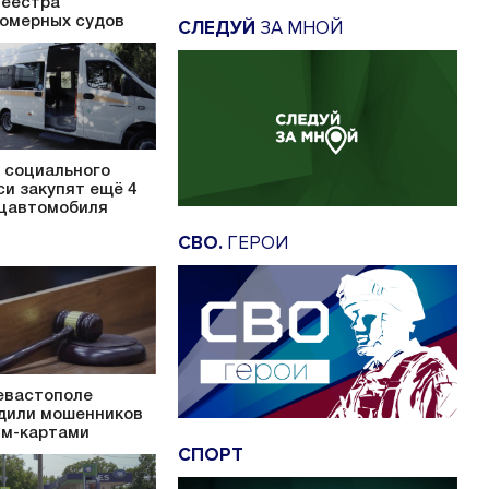
Реестра
омерных судов
СЛЕДУЙ
ЗА МНОЙ
 социального
си закупят ещё 4
цавтомобиля
СВО.
ГЕРОИ
евастополе
дили мошенников
им-картами
СПОРТ