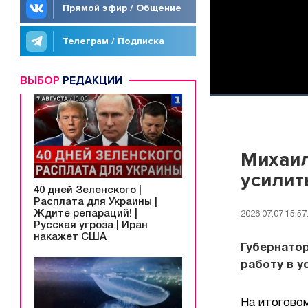
Прямой эфир / Общение
Телеграм / Подписка
ВЫБОР
РЕДАКЦИИ
Михаил
усилит
40 дней Зеленского |
Расплата для Украины |
Ждите репараций! |
2026.07.07 15:57
Русская угроза | Иран
накажет США
Губернато
работу в у
На итогово