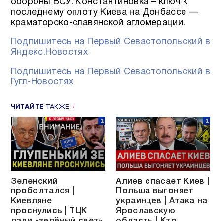
обороны ВСУ. Константиновка – ключ к
последнему оплоту Киева на Донбассе —
краматорско-славянской агломерации.
Подпишитесь на Первый Севастопольский в
Яндекс.Новостях
Подпишитесь на Первый Севастопольский в
Гугл-Новостях
ЧИТАЙТЕ
ТАКЖЕ
Зеленский
Алиев спасает Киев |
проболтался |
Польша выгоняет
Киевляне
украинцев | Атака на
проснулись | ТЦК
Ярославскую
дали «зелёный свет»
область | Кто