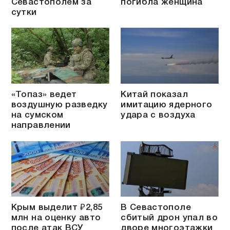
Севастополем за
погибла женщина
сутки
«Топаз» ведет
Китай показал
воздушную разведку
имитацию ядерного
на сумском
удара с воздуха
направлении
Крым выделит ₽2,85
В Севастополе
млн на оценку авто
сбитый дрон упал во
после атак ВСУ
дворе многоэтажки