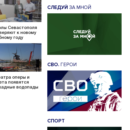
СЛЕДУЙ
ЗА МНОЙ
лы Севастополя
веряют к новому
бному году
СВО.
ГЕРОИ
еатра оперы и
ета появятся
кадные водопады
СПОРТ