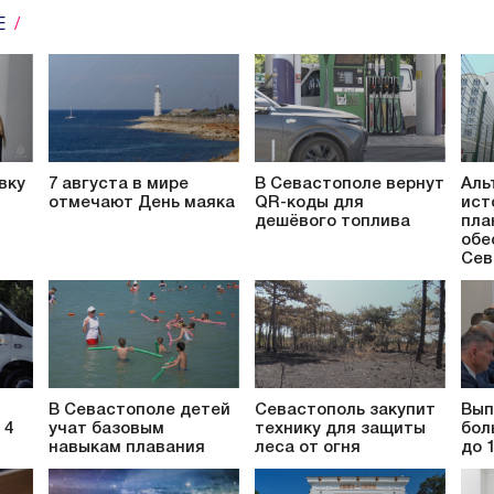
Е
вку
7 августа в мире
В Севастополе вернут
Аль
отмечают День маяка
QR-коды для
ист
в
дешёвого топлива
пла
обе
Сев
В Севастополе детей
Севастополь закупит
Вып
 4
учат базовым
технику для защиты
бол
навыкам плавания
леса от огня
до 