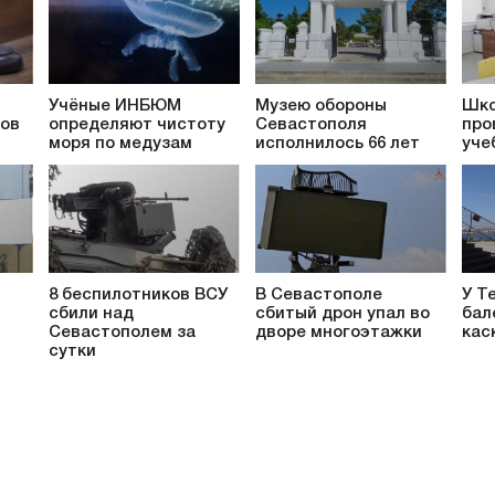
Учёные ИНБЮМ
Музею обороны
Шко
ков
определяют чистоту
Севастополя
про
моря по медузам
исполнилось 66 лет
уче
8 беспилотников ВСУ
В Севастополе
У Т
сбили над
сбитый дрон упал во
бал
т
Севастополем за
дворе многоэтажки
кас
сутки