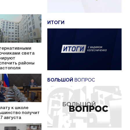
ИТОГИ
тернативными
очниками света
нируют
спечить районы
астополя
БОЛЬШОЙ
ВОПРОС
лату к школе
ьшинство получит
17 августа