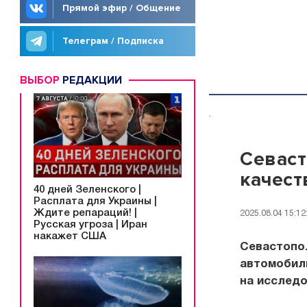
Прямой эфир / Общение
Телеграм / Подписка
ВЫБОР
РЕДАКЦИИ
.
Севаст
качест
40 дней Зеленского |
Расплата для Украины |
Ждите репараций! |
2025.08.04 15:12
Русская угроза | Иран
накажет США
Севастопол
автомобиль
на исследо