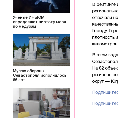
В рейтинге
регионально
Учёные ИНБЮМ
отвечали но
определяют чистоту моря
качественны
по медузам
Городу-Геро
плотность 
километров
В этом году
Севастополе
На 82 объек
Музею обороны
регионов п
Севастополя исполнилось
66 лет
округ — Югр
Подпишитес
Подпишитес