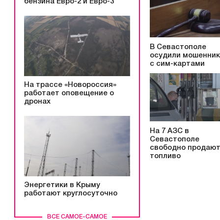
бензина Евро-2 и Евро-3
В Севастополе
осудили мошенни
с сим-картами
На трассе «Новороссия»
работает оповещение о
дронах
На 7 АЗС в
Севастополе
свободно продаю
топливо
Энергетики в Крыму
работают круглосуточно
ВСЕ САМОЕ-САМОЕ