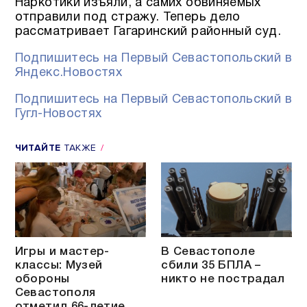
Наркотики изъяли, а самих обвиняемых
отправили под стражу. Теперь дело
рассматривает Гагаринский районный суд.
Подпишитесь на Первый Севастопольский в
Яндекс.Новостях
Подпишитесь на Первый Севастопольский в
Гугл-Новостях
ЧИТАЙТЕ
ТАКЖЕ
Игры и мастер-
В Севастополе
классы: Музей
сбили 35 БПЛА –
обороны
никто не пострадал
Севастополя
отметил 66-летие