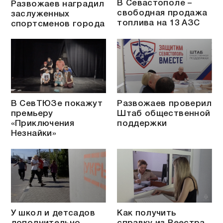
В Севастополе –
Развожаев наградил
свободная продажа
заслуженных
топлива на 13 АЗС
спортсменов города
В СевТЮЗе покажут
Развожаев проверил
премьеру
Штаб общественной
«Приключения
поддержки
Незнайки»
У школ и детсадов
Как получить