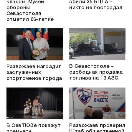
классы: Музей
сбили 35 БПЛА –
обороны
никто не пострадал
Севастополя
отметил 66-летие
В Севастополе –
Развожаев наградил
свободная продажа
заслуженных
топлива на 13 АЗС
спортсменов города
В СевТЮЗе покажут
Развожаев проверил
премьеру
Штаб общественной