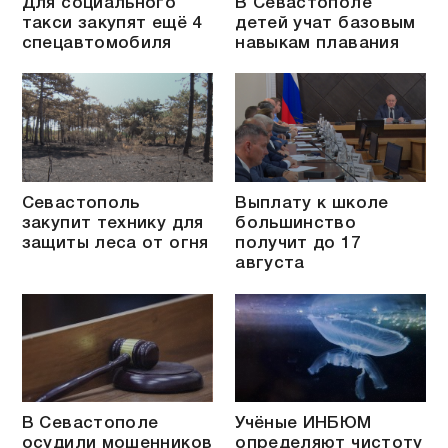
Для социального
В Севастополе
такси закупят ещё 4
детей учат базовым
спецавтомобиля
навыкам плавания
Севастополь
Выплату к школе
закупит технику для
большинство
защиты леса от огня
получит до 17
августа
В Севастополе
Учёные ИНБЮМ
осудили мошенников
определяют чистоту