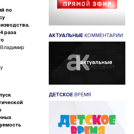
ий по
су
оизводства.
4 раза
АКТУАЛЬНЫЕ
КОММЕНТАРИИ
го
 Владимир
му
ДЕТСКОЕ
ВРЕМЯ
пуск
тической
о
нных
зуемость