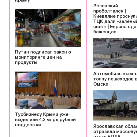
Крыму
Зеленский
проболтался |
Киевляне проснули
ТЦК дали «зелёны
свет» | Европа сд
беженцев
Путин подписал закон о
мониторинге цен на
продукты
Автомобиль въеха
толпу пешеходов 
Омске
Турбизнесу Крыма уже
выделили 4,3 млрд рублей
поддержки
Ярославская обла
отразила массову
атаку БПЛА