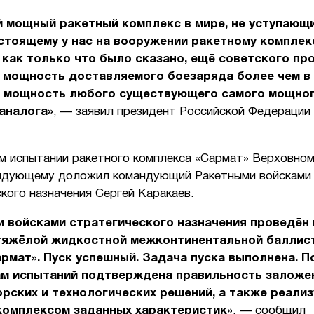
 мощный ракетный комплекс в мире, не уступающ
стоящему у нас на вооружении ракетному комплек
 как только что было сказано, ещё советского пр
 мощность доставляемого боезаряда более чем в 
 мощность любого существующего самого мощно
аналога»
, — заявил президент Российской Федерации
м испытании ракетного комплекса «Сармат» Верховно
ндующему доложил командующий Ракетными войсками
кого назначения Сергей Каракаев.
 войсками стратегического назначения проведён 
тяжёлой жидкостной межконтинентальной баллис
рмат». Пуск успешный. Задача пуска выполнена. П
ам испытаний подтверждена правильность заложе
рских и технологических решений, а также реали
комплексом заданных характеристик»
, — сообщил