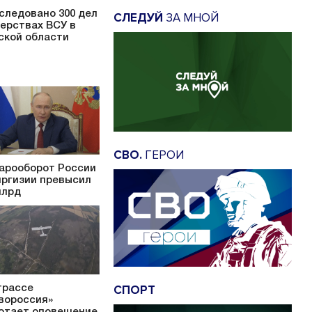
следовано 300 дел
СЛЕДУЙ
ЗА МНОЙ
верствах ВСУ в
ской области
СВО.
ГЕРОИ
арооборот России
иргизии превысил
млрд
СПОРТ
трассе
вороссия»
отает оповещение