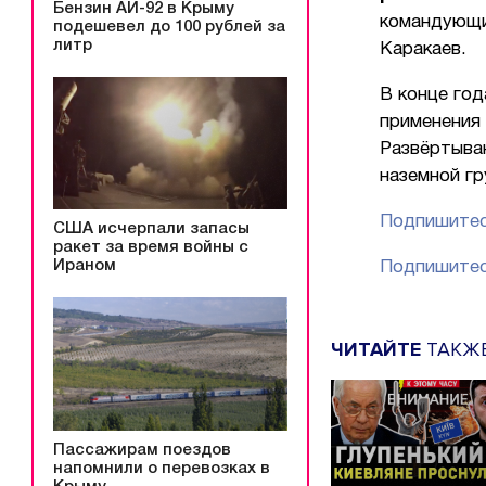
Бензин АИ-92 в Крыму
командующи
подешевел до 100 рублей за
литр
Каракаев.
В конце го
применения 
Развёртыва
наземной гр
Подпишитес
США исчерпали запасы
ракет за время войны с
Ираном
Подпишитес
ЧИТАЙТЕ
ТАКЖ
Пассажирам поездов
напомнили о перевозках в