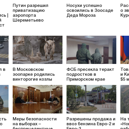
Путин разрешил
Носухи успешно
Рас
приватизацию
освоились в Зоосаде
о з
сь |
аэропорта
Деда Мороза
Кур
й
Шереметьево
аст
л в
В Московском
ФСБ пресекла теракт
Тов
в
зоопарке родились
подростков в
и К
винторогие козлы
Приморском крае
$5 
сть
Меры безопасности
Разрешены продажа и
На 
ю
на выборах –
ввоз бензина Евро-2 и
«Но
беспрецедентные
Евро-3
раб