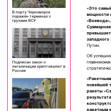
«Это самый
В порту Черноморск
мощности 
поражён терминал с
грузами ВСУ
«Воевода»,
Суммарная
превышает
западного 
Путин.
Об успешно
главнокома
Подписан закон о
легализации криптовалют в
стратегичес
России
«Ракетными
новейшей 
ракеты «Са
результат
конструкто
ракетным 