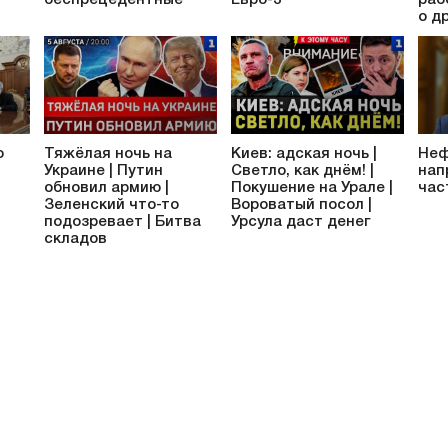
о д
о
Тяжёлая ночь на
Киев: адская ночь |
Неф
Украине | Путин
Светло, как днём! |
нап
обновил армию |
Покушение на Урале |
час
Зеленский что-то
Вороватый посол |
подозревает | Битва
Урсула даст денег
складов