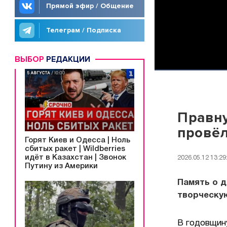
Прямой эфир / Общение
Телеграм / Подписка
ВЫБОР
РЕДАКЦИИ
Правну
провёл
Горят Киев и Одесса | Ноль
сбитых ракет | Wildberries
идёт в Казахстан | Звонок
2026.05.12 13:29
Путину из Америки
Память о д
творческую
В годовщин