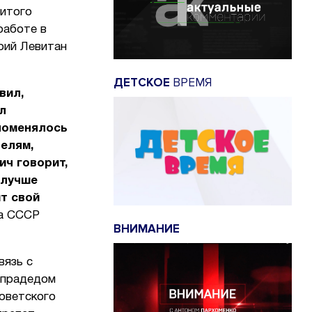
нитого
работе в
рий Левитан
ДЕТСКОЕ
ВРЕМЯ
вил,
л
 поменялось
елям,
ич говорит,
 лучше
ит свой
ра СССР
ВНИМАНИЕ
вязь с
 прадедом
Советского