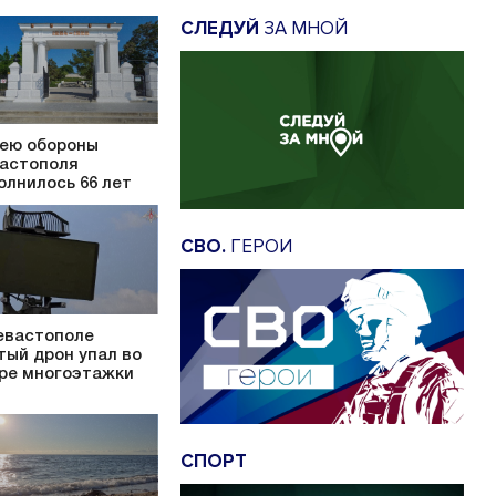
СЛЕДУЙ
ЗА МНОЙ
ею обороны
астополя
олнилось 66 лет
СВО.
ГЕРОИ
евастополе
тый дрон упал во
ре многоэтажки
СПОРТ