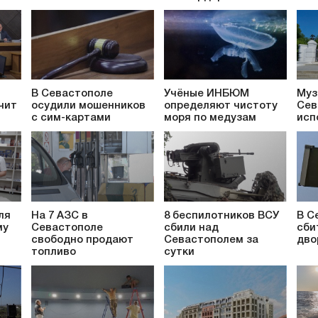
В Севастополе
Учёные ИНБЮМ
Муз
чит
осудили мошенников
определяют чистоту
Сев
с сим-картами
моря по медузам
исп
ля
На 7 АЗС в
8 беспилотников ВСУ
В С
му
Севастополе
сбили над
сби
свободно продают
Севастополем за
дво
топливо
сутки