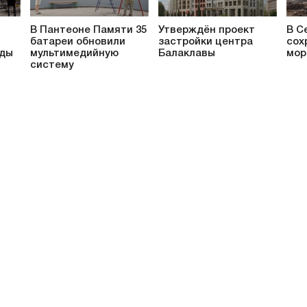
В Пантеоне Памяти 35
Утверждён проект
В С
батареи обновили
застройки центра
сох
ады
мультимедийную
Балаклавы
мор
систему