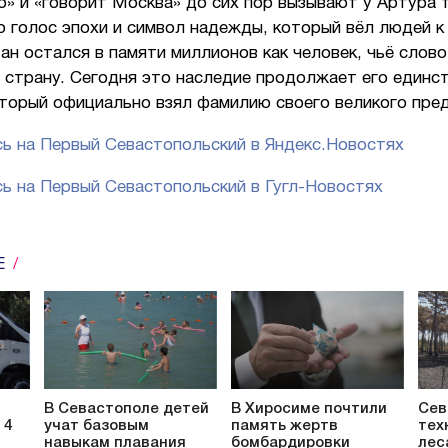
» и «говорит Москва» до сих пор вызывают у Артура 
о голос эпохи и символ надежды, который вёл людей к
н остался в памяти миллионов как человек, чьё слово
 страну. Сегодня это наследие продолжает его единс
оторый официально взял фамилию своего великого пред
ь на Первый Севастопольский в Яндекс.Новостях
ь на Первый Севастопольский в Гугл-Новостях
Е
В Севастополе детей
В Хиросиме почтили
Сев
 4
учат базовым
память жертв
тех
навыкам плавания
бомбардировки
лес