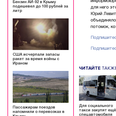
информбюро
Бензин АИ-92 в Крыму
подешевел до 100 рублей за
для него эт
литр
Юрий Левита
объединяло
потомок, к
Подпишитес
Подпишитес
США исчерпали запасы
ракет за время войны с
Ираном
ЧИТАЙТЕ
ТАКЖ
Для социального
Пассажирам поездов
такси закупят ещё
напомнили о перевозках в
спецавтомобиля