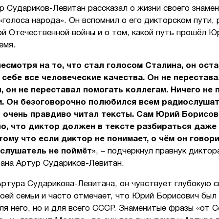
р Судариков-Левитан рассказал о жизни своего знаме
голоса народа». Он вспомнил о его дикторском пути, 
ой Отечественной войны и о том, какой путь прошёл Ю
емя.
несмотря на то, что стал голосом Сталина, он оста
 себе все человеческие качества. Он не перестава
, он не переставал помогать коллегам. Ничего не
и. Он безоговорочно полюбился всем радиослушат
 очень правдиво читал тексты. Сам Юрий Борисов
о, что диктор должен в тексте разбираться даже
тому что если диктор не понимает, о чём он говор
и слушатель не поймёт»
, – подчеркнул правнук дикто
ана Артур Судариков-Левитан.
ртура Сударикова-Левитана, он чувствует глубокую с
воей семьи и часто отмечает, что Юрий Борисович был
ля него, но и для всего СССР. Знаменитые фразы «от 