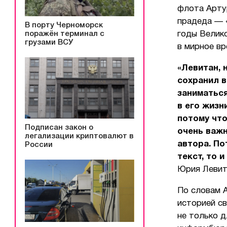
флота Арту
прадеда — «
В порту Черноморск
поражён терминал с
годы Велик
грузами ВСУ
в мирное вр
«Левитан, 
сохранил в
заниматься
в его жизн
потому что
Подписан закон о
очень важн
легализации криптовалют в
автора. По
России
текст, то 
Юрия Левит
По словам А
историей с
не только д