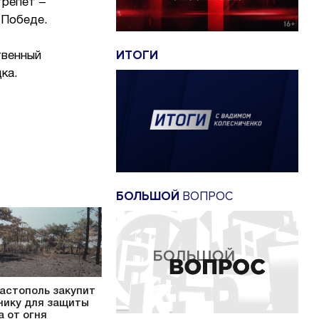
трепет –
 Победе.
ИТОГИ
твенный
ка.
БОЛЬШОЙ
ВОПРОС
астополь закупит
нику для защиты
а от огня