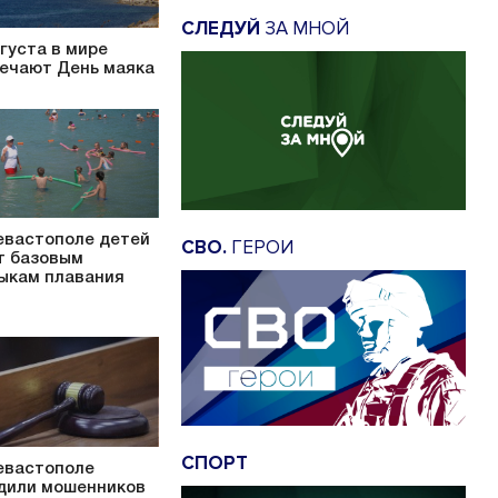
СЛЕДУЙ
ЗА МНОЙ
вгуста в мире
ечают День маяка
евастополе детей
СВО.
ГЕРОИ
т базовым
ыкам плавания
СПОРТ
евастополе
дили мошенников