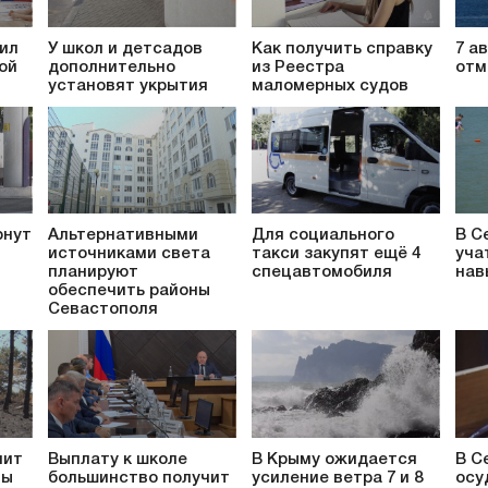
ил
У школ и детсадов
Как получить справку
7 а
ой
дополнительно
из Реестра
отм
установят укрытия
маломерных судов
рнут
Альтернативными
Для социального
В С
источниками света
такси закупят ещё 4
уча
планируют
спецавтомобиля
нав
обеспечить районы
Севастополя
пит
Выплату к школе
В Крыму ожидается
В С
ты
большинство получит
усиление ветра 7 и 8
осу