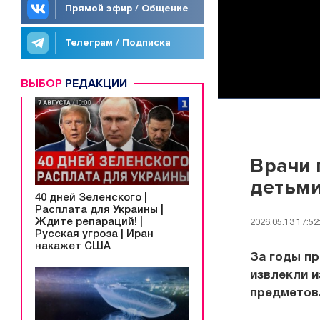
Прямой эфир / Общение
Телеграм / Подписка
ВЫБОР
РЕДАКЦИИ
Врачи 
детьм
40 дней Зеленского |
Расплата для Украины |
Ждите репараций! |
2026.05.13 17:52
Русская угроза | Иран
накажет США
За годы пр
извлекли и
предметов