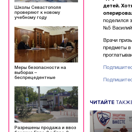
детей. Хот
Школы Севастополя
проверяют к новому
оперировал
учебному году
поделился 
№5 Василий
Врачи приз
предметы в 
проглатыва
Подпишитес
Меры безопасности на
выборах –
беспрецедентные
Подпишитес
ЧИТАЙТЕ
ТАКЖ
Разрешены продажа и ввоз