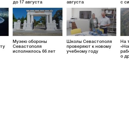
до 17 августа
августа
с с
Музею обороны
Школы Севастополя
На 
ту
Севастополя
проверяют к новому
«Но
исполнилось 66 лет
учебному году
раб
о д