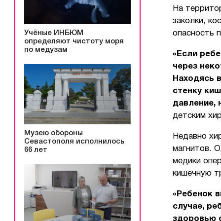
На террито
заколки, ко
Учёные ИНБЮМ
опасность п
определяют чистоту моря
по медузам
«Если ребе
через неко
Находясь в
стенку киш
давление, 
детским хи
Музею обороны
Недавно хи
Севастополя исполнилось
магнитов. О
66 лет
медики опе
кишечную т
«Ребенок в
случае, ре
здоровью о