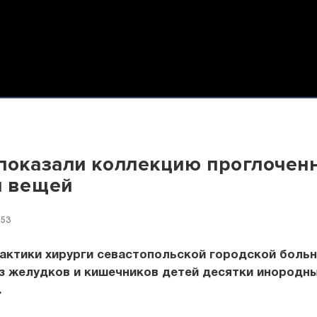
показали коллекцию проглочен
и вещей
:53
актики хирурги севастопольской городской боль
з желудков и кишечников детей десятки инородн
.