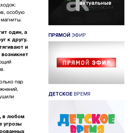
аходок:
ов, особую
 магниты.
ит один, а
ПРЯМОЙ
ЭФИР
г к другу.
тягивают и
, возникнет
ующий
в.
олько пар
ожнений,
ДЕТСКОЕ
ВРЕМЯ
 ушили
, в любом
е угрозы
ированных