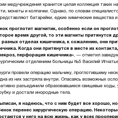
рии медучреждения хранится целая коллекция таких н
сти, монеты и колпачки. Однако, по словам специалист
редставляют батарейки, едкие химические вещества и
нок проглотит магнитик, особенно если он проглот
торое время другой, то эти магниты притянутся дру
 разных отделах кишечника, к сожалению, они при
ечника. Когда они притянутся в месте их контакта
некроз, перфорация кишечника»
, — отметил завед
рургическим отделением больницы №5 Василий Игнатье
рурги провели операцию мальчику, проглотившему неск
дна из них застряла внутри. Опасаясь возможных осл
ративно разъединили образовавшиеся свищевые ходы,
рубку и достали инородные тела.
ыписан, я надеюсь, что с ним будет все хорошо, но
бенок перенес хирургическую операцию. Некоторы
стаются у него на всю жизнь, как у всех проопер