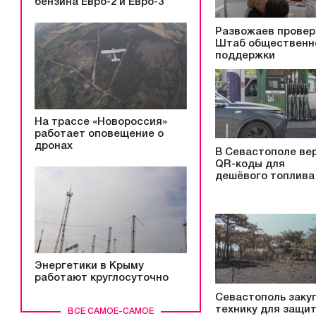
бензина Евро-2 и Евро-3
Развожаев провер
Штаб общественн
поддержки
На трассе «Новороссия»
работает оповещение о
дронах
В Севастополе ве
QR-коды для
дешёвого топлива
Энергетики в Крыму
работают круглосуточно
Севастополь заку
технику для защи
ВСЕ САМОЕ-САМОЕ