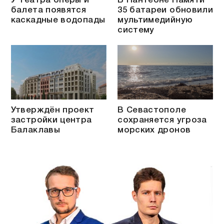
У Театра оперы и
В Пантеоне Памяти
балета появятся
35 батареи обновили
каскадные водопады
мультимедийную
систему
Утверждён проект
В Севастополе
застройки центра
сохраняется угроза
Балаклавы
морских дронов