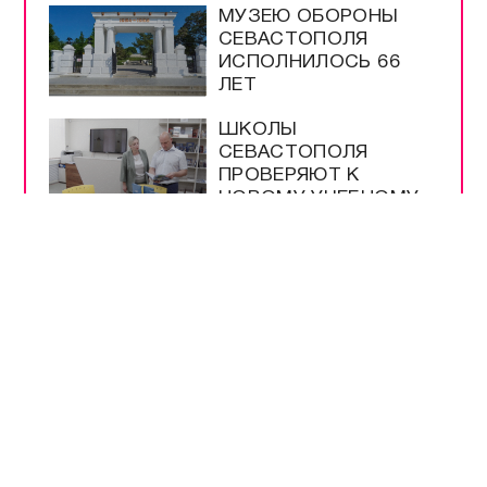
МУЗЕЮ ОБОРОНЫ
СЕВАСТОПОЛЯ
ИСПОЛНИЛОСЬ 66
ЛЕТ
ШКОЛЫ
СЕВАСТОПОЛЯ
ПРОВЕРЯЮТ К
НОВОМУ УЧЕБНОМУ
ГОДУ
МЕРЫ
БЕЗОПАСНОСТИ НА
ВЫБОРАХ –
БЕСПРЕЦЕДЕНТНЫЕ
РАЗРЕШЕНЫ
ПРОДАЖА И ВВОЗ
БЕНЗИНА ЕВРО-2 И
ЕВРО-3