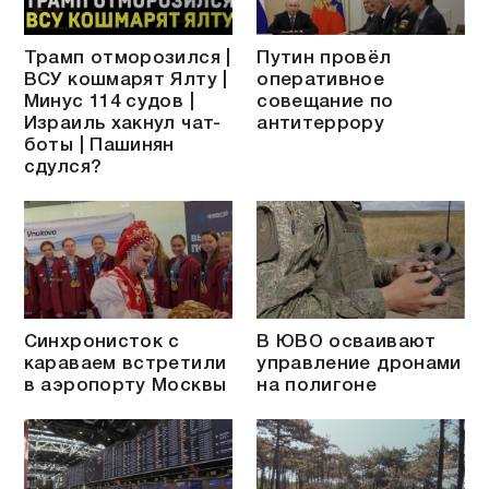
Трамп отморозился |
Путин провёл
ВСУ кошмарят Ялту |
оперативное
Минус 114 судов |
совещание по
Израиль хакнул чат-
антитеррору
боты | Пашинян
сдулся?
Синхронисток с
В ЮВО осваивают
караваем встретили
управление дронами
в аэропорту Москвы
на полигоне