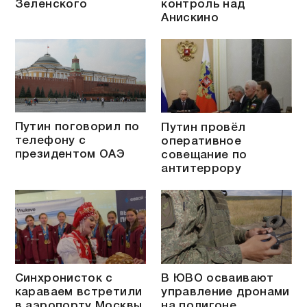
Зеленского
контроль над
Анискино
Путин поговорил по
Путин провёл
телефону с
оперативное
президентом ОАЭ
совещание по
антитеррору
Синхронисток с
В ЮВО осваивают
караваем встретили
управление дронами
в аэропорту Москвы
на полигоне