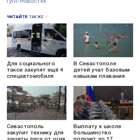
Гугл-Новостях
ЧИТАЙТЕ
ТАКЖЕ
Для социального
В Севастополе
такси закупят ещё 4
детей учат базовым
спецавтомобиля
навыкам плавания
Севастополь
Выплату к школе
закупит технику для
большинство
защиты леса от огня
получит до 17