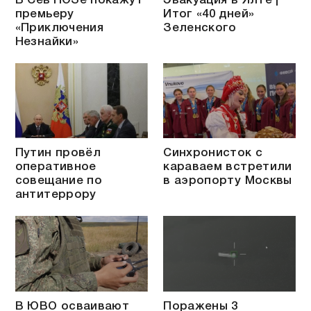
В СевТЮЗе покажут
Эвакуация в Ялте |
премьеру
Итог «40 дней»
«Приключения
Зеленского
Незнайки»
Путин провёл
Синхронисток с
оперативное
караваем встретили
совещание по
в аэропорту Москвы
антитеррору
В ЮВО осваивают
Поражены 3