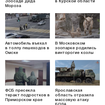
Зоосаде Деда
в Курской области
Мороза
Автомобиль въехал
В Московском
в толпу пешеходов в
зоопарке родились
Омске
винторогие козлы
ФСБ пресекла
Ярославская
теракт подростков в
область отразила
Приморском крае
массовую атаку
БПЛА