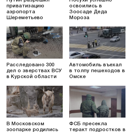
Путин разрешил
Носухи успешно
приватизацию
освоились в
аэропорта
Зоосаде Деда
Шереметьево
Мороза
Расследовано 300
Автомобиль въехал
дел о зверствах ВСУ
в толпу пешеходов в
в Курской области
Омске
В Московском
ФСБ пресекла
зоопарке родились
теракт подростков в