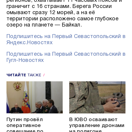
регионов, охватывает 11 часовых поясов и
граничит с 16 странами. Берега России
омывают сразу 12 морей, а на её
территории расположено самое глубокое
озеро на планете — Байкал.
Подпишитесь на Первый Севастопольский в
Яндекс.Новостях
Подпишитесь на Первый Севастопольский в
Гугл-Новостях
ЧИТАЙТЕ
ТАКЖЕ
Путин провёл
В ЮВО осваивают
оперативное
управление дронами
совещание по
на полигоне