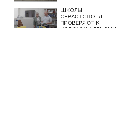
ШКОЛЫ
СЕВАСТОПОЛЯ
ПРОВЕРЯЮТ К
НОВОМУ УЧЕБНОМУ
ГОДУ
МЕРЫ
БЕЗОПАСНОСТИ НА
ВЫБОРАХ –
БЕСПРЕЦЕДЕНТНЫЕ
РАЗРЕШЕНЫ
ПРОДАЖА И ВВОЗ
БЕНЗИНА ЕВРО-2 И
ЕВРО-3
НА ТРАССЕ
«НОВОРОССИЯ»
РАБОТАЕТ
ОПОВЕЩЕНИЕ О