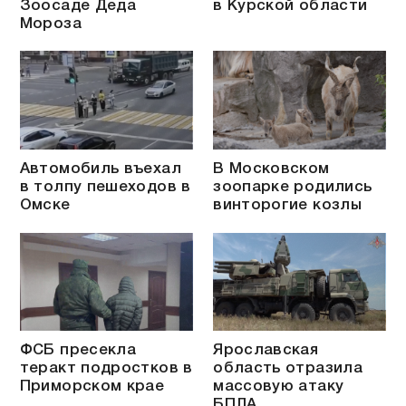
Зоосаде Деда
в Курской области
Мороза
Автомобиль въехал
В Московском
в толпу пешеходов в
зоопарке родились
Омске
винторогие козлы
ФСБ пресекла
Ярославская
теракт подростков в
область отразила
Приморском крае
массовую атаку
БПЛА