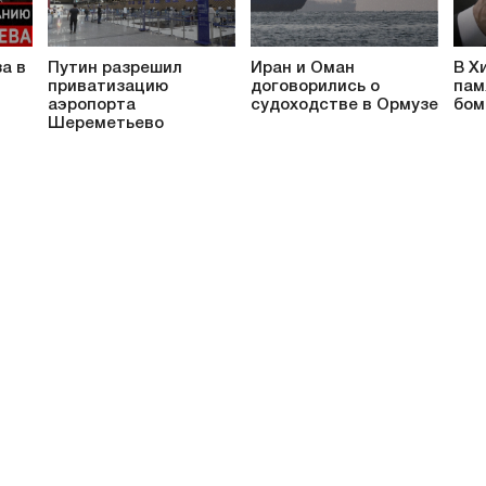
а в
Путин разрешил
Иран и Оман
В Х
приватизацию
договорились о
пам
аэропорта
судоходстве в Ормузе
бом
Шереметьево