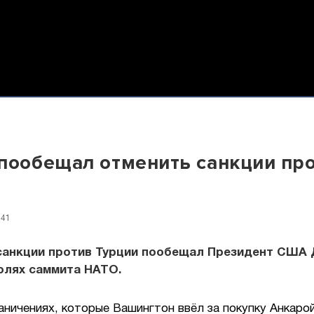
пообещал отменить санкции пр
и
:41
санкции против Турции пообещал Президент США
олях саммита НАТО.
аничениях, которые Вашингтон ввёл за покупку Анкаро