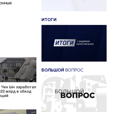
ионные
ИТОГИ
БОЛЬШОЙ
ВОПРОС
 Чен Ын заработал
$22 млрд в обход
кций