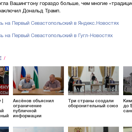
огла Вашингтону гораздо больше, чем многие «традиц
 заключил Дональд Трамп.
ь на Первый Севастопольский в Яндекс.Новостях
ь на Первый Севастопольский в Гугл-Новостях
Е
 |
Аксёнов объяснил
Три страны создали
Ким
ограничение
оборонительный союз
до 
ый
публичной
сан
тный
информации