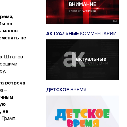
ремя,
Мы не
ь масса
АКТУАЛЬНЫЕ
КОММЕНТАРИИ
еменять не
ых Штатов
хорошими
ру.
та встреча
ДЕТСКОЕ
ВРЕМЯ
а –
ичным
гую
, не
 Трамп.