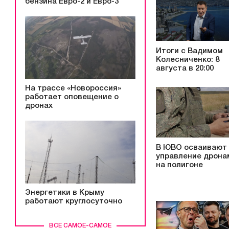
бензина Евро-2 и Евро-3
Итоги с Вадимом
Колесниченко: 8
августа в 20:00
На трассе «Новороссия»
работает оповещение о
дронах
В ЮВО осваивают
управление дрона
на полигоне
Энергетики в Крыму
работают круглосуточно
ВСЕ САМОЕ-САМОЕ