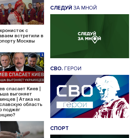
СЛЕДУЙ
ЗА МНОЙ
хронисток с
аваем встретили в
опорту Москвы
СВО.
ГЕРОИ
ев спасает Киев |
ьша выгоняет
аинцев | Атака на
славскую область
то поджёг
нцию?
СПОРТ