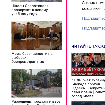
Анкара пом
Школы Севастополя
союзники»,
проверяют к новому
учебному году
Подпишитес
Подпишитес
ЧИТАЙТЕ
ТАКЖ
Меры безопасности на
выборах –
беспрецедентные
КНДР бьёт Украину
Блокада портов
Одессы | Секретн
план Ирана | Раке
голод Киева
Разрешены продажа и ввоз