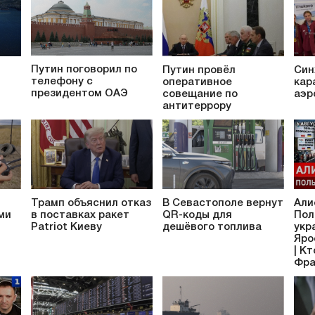
Путин поговорил по
Путин провёл
Син
телефону с
оперативное
кар
президентом ОАЭ
совещание по
аэр
антитеррору
Трамп объяснил отказ
В Севастополе вернут
Али
ми
в поставках ракет
QR-коды для
Пол
Patriot Киеву
дешёвого топлива
укр
Яро
| К
Фра