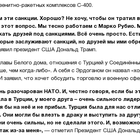
зенитно-ракетных комплексов С-400.
 эти санкции. Хорошо? Не хочу, чтобы он тратил в
 этот вопрос. Мы тесно работаем с Марко Рубио. 
ать друзей под санкциями. Всё очень просто. Ест
орые заслуживают санкций, но друзей мы ими обр
аявил президент США Дональд Трамп.
главы Белого дома, отношения с Турцией у Соединённ
ше, чем когда-либо». А себя с Эрдоганом он назвал «
И заявил, что хочет обсудить торговлю и военную сфе
нь разочарован НАТО. И, честно говоря, если бы э
ла в Турции, у моего друга – очень сильного лидер
я бы на неё и не прибыл. Турция была для нас отл
 Они могли бы влезть в драку и выступить за дру
ни очень сильны, но не сделали этого. И, возможно
так из-за меня»,
— отметил Президент США Дональд