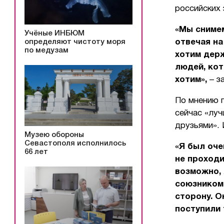
российских 
«Мы снимем
Учёные ИНБЮМ
определяют чистоту моря
отвечая на
по медузам
хотим держ
людей, кот
хотим»,
– з
По мнению 
сейчас «луч
друзьями». 
Музею обороны
Севастополя исполнилось
«Я был оче
66 лет
не проходи
возможно, 
союзником.
сторону. О
поступили 