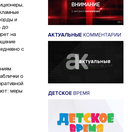
иционеры,
екламные
борды и
ь до
АКТУАЛЬНЫЕ
КОММЕНТАРИИ
прет на
ещение
жедневно с
аниям
аблички о
еративной
ают: меры
ДЕТСКОЕ
ВРЕМЯ