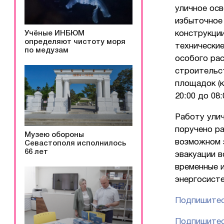
уличное ос
избыточное
Учёные ИНБЮМ
конструкции
определяют чистоту моря
технически
по медузам
особого рас
строительс
площадок (к
20:00 до 08:
Работу ули
поручено р
Музею обороны
возможном 
Севастополя исполнилось
66 лет
эвакуации в
временные 
энергосист
Подпишитес
Подпишитес