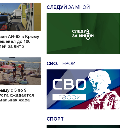
СЛЕДУЙ
ЗА МНОЙ
зин АИ-92 в Крыму
ешевел до 100
лей за литр
СВО.
ГЕРОИ
рыму с 5 по 9
уста ожидается
мальная жара
СПОРТ