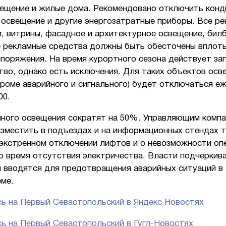
вещение и жилые дома. Рекомендовано отключить конд
 освещение и другие энергозатратные приборы. Все р
, витрины, фасадное и архитектурное освещение, бил
е рекламные средства должны быть обесточены вплот
поряжения. На время курортного сезона действует за
тво, однако есть исключения. Для таких объектов осв
роме аварийного и сигнального) будет отключаться е
00.
чного освещения сократят на 50%. Управляющим комп
азместить в подъездах и на информационных стендах т
экстренном отключении лифтов и о невозможности оп
о время отсутствия электричества. Власти подчеркив
и вводятся для предотвращения аварийных ситуаций в
еме.
ь на Первый Севастопольский в Яндекс.Новостях
ь на Первый Севастопольский в Гугл-Новостях