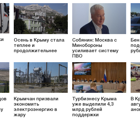
ки
Осень в Крыму стала
Собянин: Москва с
Бен
теплее и
Минобороны
под
продолжительнее
усиливает систему
руб
ПВО
дов
Крымчан призвали
Турбизнесу Крыма
В К
экономить
уже выделили 4,3
авг
му
электроэнергию в
млрд рублей
ано
жару
поддержки