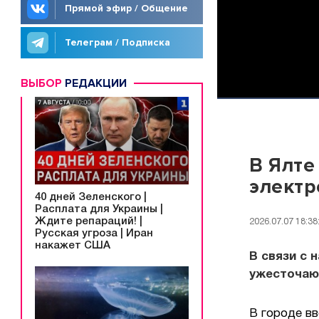
Прямой эфир / Общение
Телеграм / Подписка
ВЫБОР
РЕДАКЦИИ
В Ялте
электр
40 дней Зеленского |
Расплата для Украины |
Ждите репараций! |
2026.07.07 18:38
Русская угроза | Иран
накажет США
В связи с 
ужесточаю
В городе вв