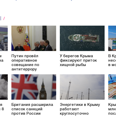
Е
м
Путин провёл
У берегов Крыма
В К
на
оперативное
фиксируют приток
нес
совещание по
хищной рыбы
в м
антитеррору
ся
Британия расширила
Энергетики в Крыму
Кры
 8
список санкций
работают
млн
против России
круглосуточно
пос