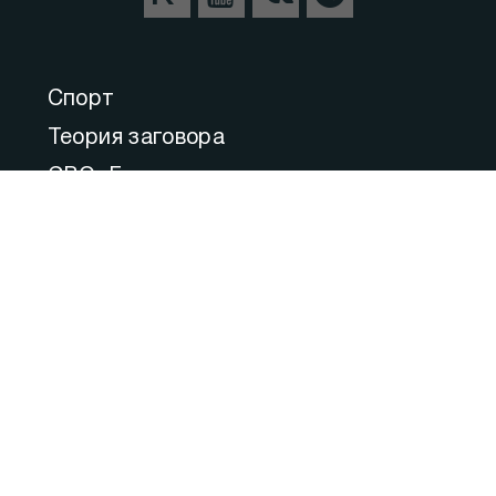
Спорт
Теория заговора
СВО. Герои
Следуй за мной
Пульс Города
Прямой эфир
Медицина
Культура
Федеральное значение
Актуальные комментарии
Образование