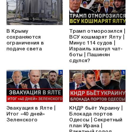
В Крыму
Трамп отморозился |
сохраняются
ВСУ кошмарят Ялту |
ограничения в
Минус 114 судов |
подаче света
Израиль хакнул чат-
боты | Пашинян
сдулся?
Эвакуация в Ялте |
КНДР бьёт Украину |
Итог «40 дней»
Блокада портов
Зеленского
Одессы | Секретный
план Ирана |
Ракетный голод