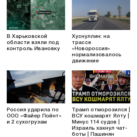
В Харьковской
Хуснуллин: на
области взяли под
трассе
контроль Ивановку
«Новороссия»
нормализовалось
движение
Россия ударила по
Трамп отморозился |
ООО «Файер Пойнт»
ВСУ кошмарят Ялту |
и 2 сухогрузам
Минус 114 судов |
Израиль хакнул чат-
боты | Пашинян