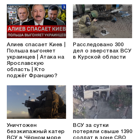
Алиев спасает Киев |
Расследовано 300
Польша выгоняет
дел о зверствах ВСУ
украинцев | Атака на
в Курской области
Ярославскую
область | Кто
поджёг Францию?
Уничтожен
ВСУ за сутки
безэкипажный катер
потеряли свыше 1390
ВСУ в Чёрном море
солдат в зоне СВО