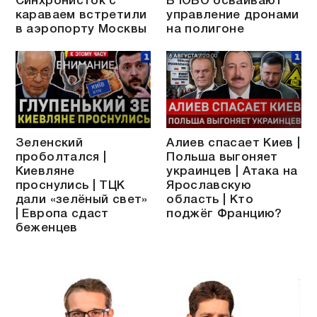
Синхронисток с
В ЮВО осваивают
караваем встретили
управление дронами
в аэропорту Москвы
на полигоне
Зеленский
Алиев спасает Киев |
проболтался |
Польша выгоняет
Киевляне
украинцев | Атака на
проснулись | ТЦК
Ярославскую
дали «зелёный свет»
область | Кто
| Европа сдаст
поджёг Францию?
беженцев