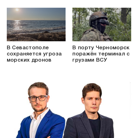
В Севастополе
В порту Черноморск
сохраняется угроза
поражён терминал с
морских дронов
грузами ВСУ