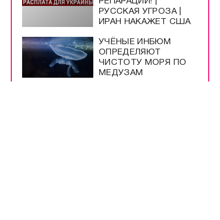
Телеграм / Подписка
ВЫБОР
РЕДАКЦИИ
40 ДНЕЙ ЗЕЛЕНСКОГО
| РАСПЛАТА ДЛЯ
УКРАИНЫ | ЖДИТЕ
РЕПАРАЦИЙ! |
РУССКАЯ УГРОЗА |
ИРАН НАКАЖЕТ США
УЧЁНЫЕ ИНБЮМ
ОПРЕДЕЛЯЮТ
ЧИСТОТУ МОРЯ ПО
МЕДУЗАМ
МУЗЕЮ ОБОРОНЫ
СЕВАСТОПОЛЯ
ИСПОЛНИЛОСЬ 66