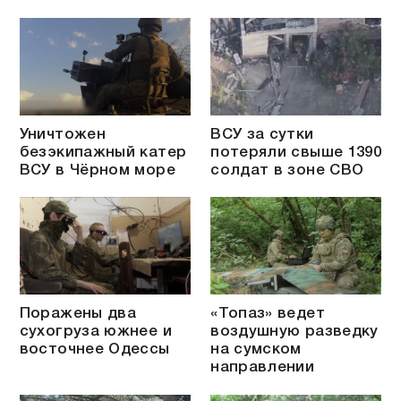
Уничтожен
ВСУ за сутки
безэкипажный катер
потеряли свыше 1390
ВСУ в Чёрном море
солдат в зоне СВО
Поражены два
«Топаз» ведет
сухогруза южнее и
воздушную разведку
восточнее Одессы
на сумском
направлении